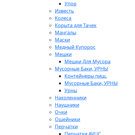
Упор
Известь
Колеса
Корыта для Тачек
Мангалы
Маски
Медный Купорос
Мешки
Мешки Для Мусора
Мусорные Баки, УРНЫ
Контейнеры пищ.
Мусорные Баки, УРНЫ
Урны
Наколенники
Наушники
Очки
Ошейники
Перчатки
Перчатки AVUC