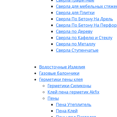
Сверла Графитные
Сверла для мебельных стяже
Сверла для Плитки
Сверла По Бетону На Дрель
Сверла По Бетону На Перфор
Сверла по Дереву
Сверла по Кафелю и Стеклу
Сверла по Металлу
Сверла Ступенчатые
Водосточные Изделия
Газовые балончики
Герметики пены клея
Герметики-Силиконы
Клей пена герметик Akfix
Пены
Пена Утеплитель
Пена-Клей