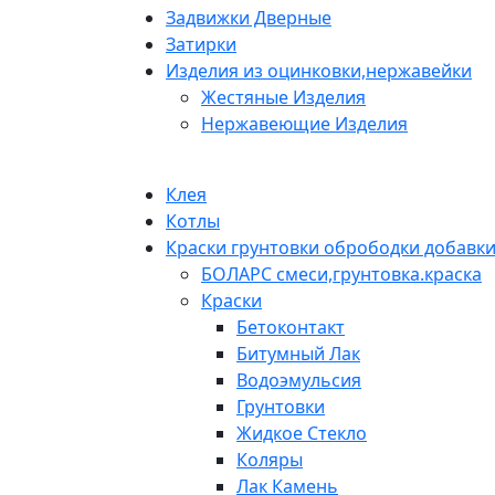
Задвижки Дверные
Затирки
Изделия из оцинковки,нержавейки
Жестяные Изделия
Нержавеющие Изделия
Клея
Котлы
Краски грунтовки обрободки добавк
БОЛАРС смеси,грунтовка.краска
Краски
Бетоконтакт
Битумный Лак
Водоэмульсия
Грунтовки
Жидкое Стекло
Коляры
Лак Камень