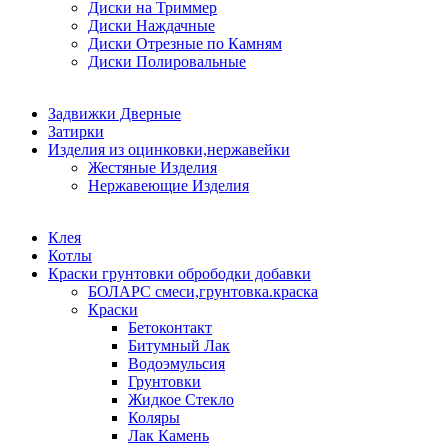
Диски на Триммер
Диски Наждачные
Диски Отрезные по Камням
Диски Полировальные
Задвижки Дверные
Затирки
Изделия из оцинковки,нержавейки
Жестяные Изделия
Нержавеющие Изделия
Клея
Котлы
Краски грунтовки обрободки добавки
БОЛАРС смеси,грунтовка.краска
Краски
Бетоконтакт
Битумный Лак
Водоэмульсия
Грунтовки
Жидкое Стекло
Коляры
Лак Камень