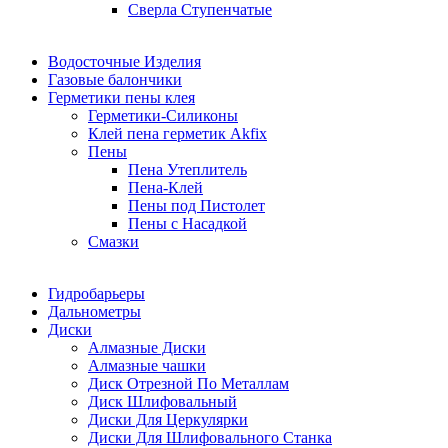
Сверла Ступенчатые
Водосточные Изделия
Газовые балончики
Герметики пены клея
Герметики-Силиконы
Клей пена герметик Akfix
Пены
Пена Утеплитель
Пена-Клей
Пены под Пистолет
Пены с Насадкой
Смазки
Гидробарьеры
Дальнометры
Диски
Алмазные Диски
Алмазные чашки
Диск Отрезной По Металлам
Диск Шлифовальный
Диски Для Церкулярки
Диски Для Шлифовального Станка