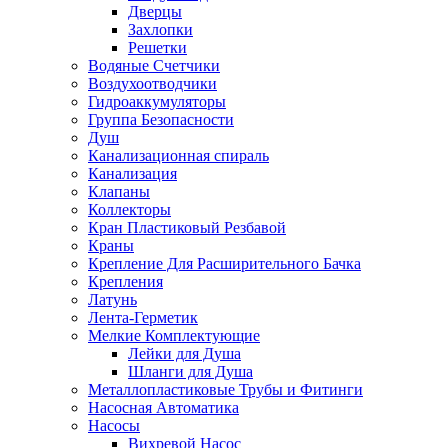
Дверцы
Захлопки
Решетки
Водяные Счетчики
Воздухоотводчики
Гидроаккумуляторы
Группа Безопасности
Душ
Канализационная спираль
Канализация
Клапаны
Коллекторы
Кран Пластиковый Резбавой
Краны
Крепление Для Расширительного Бачка
Крепления
Латунь
Лента-Герметик
Мелкие Комплектующие
Лейки для Душа
Шланги для Душа
Металлопластиковые Трубы и Фитинги
Насосная Автоматика
Насосы
Вихревой Насос