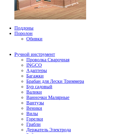
Поддоны
Поролон
Обивки
Ручной инструмент
Проволка Сварочная
INGCO
Адаптеры
Багажки
Брабан для Лески Триммера
Бур садовый
Валики
Ванночки Малярные
Вантузы
Веники
Вилы
Горелки
Грабли
Держатель Электрода