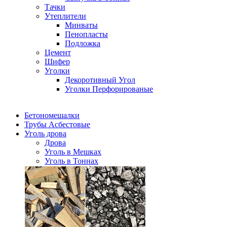
Тачки
Утеплители
Минваты
Пенопласты
Подложка
Цемент
Шифер
Уголки
Декоротивный Угол
Уголки Перфорированые
Бетономешалки
Трубы Асбестовые
Уголь дрова
Дрова
Уголь в Мешках
Уголь в Тоннах