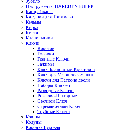
Зубило
Инструменты HAREDEN БИБЕР
Канц-Товары
Катушки для Триммера
Кельмы
Кирка
Кисти
Клепольники
Ключи
Вороток
Головки
Гранные Ключи
Зажимы
Ключ Баллонный Крестовой
Ключ для Углошлифомашин
Ключи для Патрона дрели
Наборы Ключей
Разводные Ключи
Рожково-Накидные
Свечной Ключ
Стремяночный Ключ
Трубные Ключи
Ковшы
Колуны
Коронка Буровая