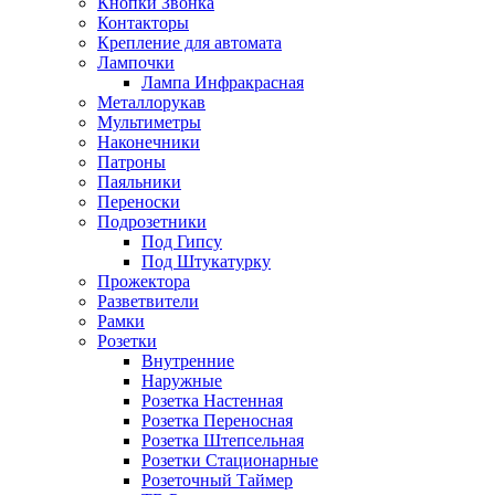
Кнопки Звонка
Контакторы
Крепление для автомата
Лампочки
Лампа Инфракрасная
Металлорукав
Мультиметры
Наконечники
Патроны
Паяльники
Переноски
Подрозетники
Под Гипсу
Под Штукатурку
Прожектора
Разветвители
Рамки
Розетки
Внутренние
Наружные
Розетка Настенная
Розетка Переносная
Розетка Штепсельная
Розетки Стационарные
Розеточный Таймер