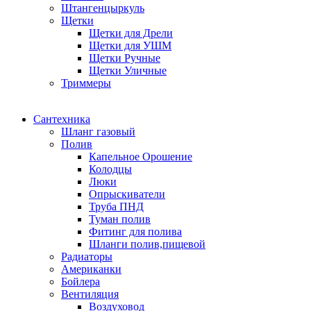
Штангенцыркуль
Щетки
Щетки для Дрели
Щетки для УШМ
Щетки Ручные
Щетки Уличные
Триммеры
Сантехника
Шланг газовый
Полив
Капельное Орошение
Колодцы
Люки
Опрыскиватели
Труба ПНД
Туман полив
Фитинг для полива
Шланги полив,пищевой
Радиаторы
Американки
Бойлера
Вентиляция
Воздуховод