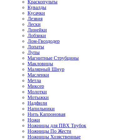
Краскопульты
Кувалды
Кусачки
Лезвия
Лески
Линейки
Лобзики
Лом-Гвоздодер
Лопаты
Лупы
Магнитные Струбцины
Макловицы
Малярный Шнур
Масленки
Метла
Миксер
Молотки
Мотыжки
Надфили
Напильники
Нить Капроновая
Ножи
Ножницы для ПВХ Трубок
Ножницы По Жести
Ножницы Хозяственные