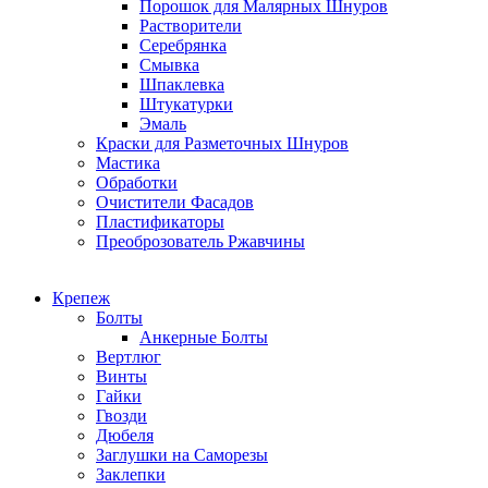
Порошок для Малярных Шнуров
Растворители
Серебрянка
Смывка
Шпаклевка
Штукатурки
Эмаль
Краски для Разметочных Шнуров
Мастика
Обработки
Очистители Фасадов
Пластификаторы
Преоброзователь Ржавчины
Крепеж
Болты
Анкерные Болты
Вертлюг
Винты
Гайки
Гвозди
Дюбеля
Заглушки на Саморезы
Заклепки