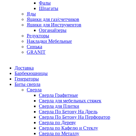
Фалы
Шпагаты
Яды
Ящики для газ/счетчиков
Ящики для Инструментов
Органайзеры
Редукторы
Накладки Мебельные
Синька
GRANIT
Доставка
Барбекюшницы
Генераторы
Биты сверла
Сверла
Сверла Графитные
Сверла для мебельных стяжек
Сверла для Плитки
Сверла По Бетону На Дрель
Сверла По Бетону На Перфоратор
Сверла по Дереву
Сверла по Кафелю и Стеклу
Сверла по Металлу