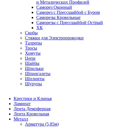
и Металических Профилей
Саморез Оконный
Саморез с Прессшайбой с Буром
Саморезы Кровельные
Саморезы с Прессшайбой Острый
ХК
Скобы
Стяжки для Электропроводки
Талрепы
Тросы
Хомуты
Цепи
Шайбы
Шпильки
Шпингалеты
Шплинты
Шурупы
Крестики и Клинья
Ламинат
Лента Демпферная
Лента Кровельная
Металл
Арматура (5,85м)