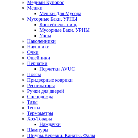
Медный Купорос
Мешки
Мешки Для Мусора
Мусорные Баки, УРНЫ
Контейнеры пищ.
Мусорные Баки, УРНЫ
Урны
Наколенники
Наушники
Очки
Ошейники
Перчатки
Перчатки AVUC
Поясы
Придверные коврики
Респираторы
Ручки для дверей
Спецодежда
Тазы
Тенты
Термометры
Хоз-Товары
Наждачки
Шампуры
Шнуры.Веревки. Канаты. Фалы