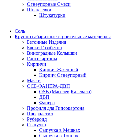
Огнеупорные Смеси
Шпаклевки
Штукатурки
Соль
Крупно габаритные строительные материалы
Бетонные Изделия
Блоки Газобетон
Виноградные Колышки
Гипсокартоны
Кирпичи
Кирпич Жженный
Кирпич Огнеупорный
Маяки
ОСБ-ФАНЕРА-ДВП
OSB (Магелев,Калевала)
ДВП
Фанера
Профиля для Гипсокартона
Профнастил
Рубероид
Сыпучка
Сыпучка в Мешках
Сыпучка в Тоннах