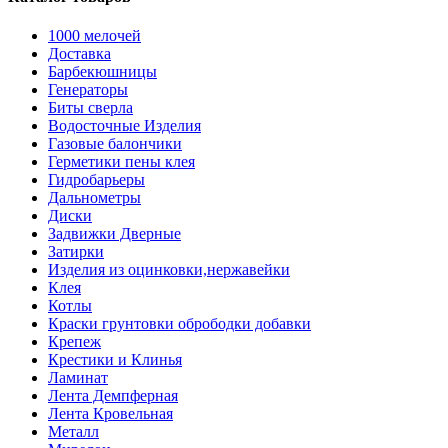
1000 мелочей
Доставка
Барбекюшницы
Генераторы
Биты сверла
Водосточные Изделия
Газовые балончики
Герметики пены клея
Гидробарьеры
Дальнометры
Диски
Задвижки Дверные
Затирки
Изделия из оцинковки,нержавейки
Клея
Котлы
Краски грунтовки обрободки добавки
Крепеж
Крестики и Клинья
Ламинат
Лента Демпферная
Лента Кровельная
Металл