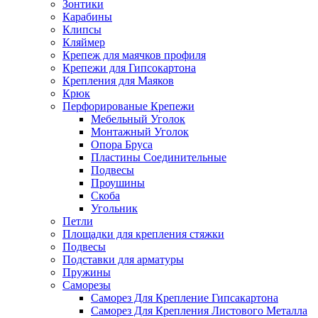
Зонтики
Карабины
Клипсы
Кляймер
Крепеж для маячков профиля
Крепежи для Гипсокартона
Крепления для Маяков
Крюк
Перфорированые Крепежи
Мебельный Уголок
Монтажный Уголок
Опора Бруса
Пластины Соединительные
Подвесы
Проушины
Скоба
Угольник
Петли
Площадки для крепления стяжки
Подвесы
Подставки для арматуры
Пружины
Саморезы
Саморез Для Крепление Гипсакартона
Саморез Для Крепления Листового Металла