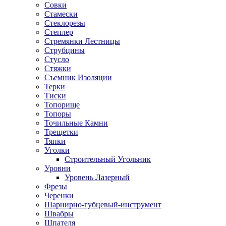
Совки
Стамески
Стеклорезы
Степлер
Стремянки Лестницы
Струбцины
Стусло
Стяжки
Съемник Изоляции
Терки
Тиски
Топорище
Топоры
Точильные Камни
Трещетки
Тяпки
Уголки
Строительный Угольник
Уровни
Уровень Лазерный
Фрезы
Черенки
Шарнирно-губцевый-инструмент
Швабры
Шпателя