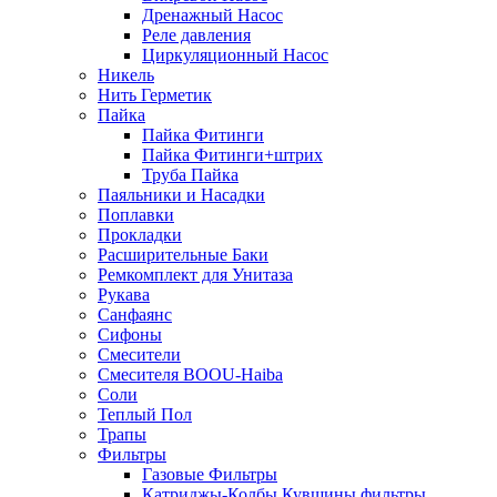
Дренажный Насос
Реле давления
Циркуляционный Насос
Никель
Нить Герметик
Пайка
Пайка Фитинги
Пайка Фитинги+штрих
Труба Пайка
Паяльники и Насадки
Поплавки
Прокладки
Расширительные Баки
Ремкомплект для Унитаза
Рукава
Санфаянс
Сифоны
Смесители
Смесителя BOOU-Haiba
Соли
Теплый Пол
Трапы
Фильтры
Газовые Фильтры
Катриджы-Колбы Кувшины.фильтры