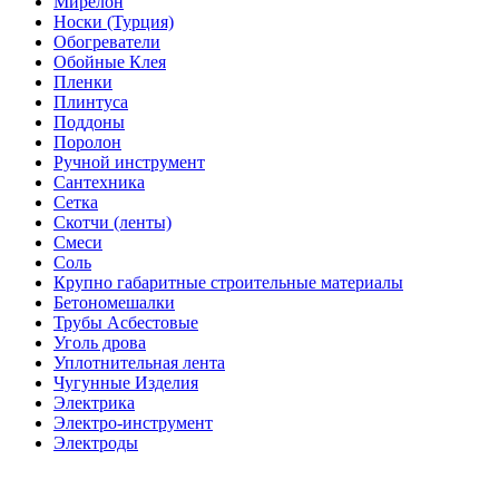
Мирелон
Носки (Турция)
Обогреватели
Обойные Клея
Пленки
Плинтуса
Поддоны
Поролон
Ручной инструмент
Сантехника
Сетка
Скотчи (ленты)
Смеси
Соль
Крупно габаритные строительные материалы
Бетономешалки
Трубы Асбестовые
Уголь дрова
Уплотнительная лента
Чугунные Изделия
Электрика
Электро-инструмент
Электроды