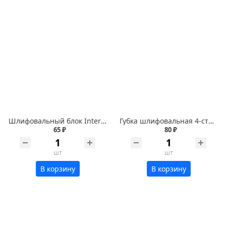
Шлифовальный блок Interflex 98х69х25мм 4-х сторонний Р100
Губка шлифовальная 4-сторонняя Р150 БИБЕР
65 ₽
80 ₽
шт
шт
В корзину
В корзину