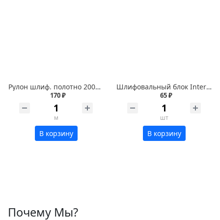
Рулон шлиф. полотно 200мм/25м Р180 э. корунд бордовый
Шлифовальный блок Interflex 98х69х25мм 4-х сторонний Р220
170 ₽
65 ₽
м
шт
В корзину
В корзину
Почему Мы?