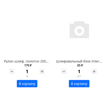
Рулон шлиф. полотно 200мм/25м Р180 э. корунд бордовый
Шлифовальный блок Interflex 98х69х25мм 4-х сторонний Р220
170 ₽
65 ₽
м
шт
В корзину
В корзину