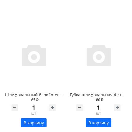
Шлифовальный блок Interflex 98х69х25мм 4-х сторонний Р100
Губка шлифовальная 4-сторонняя Р150 БИБЕР
65 ₽
80 ₽
шт
шт
В корзину
В корзину