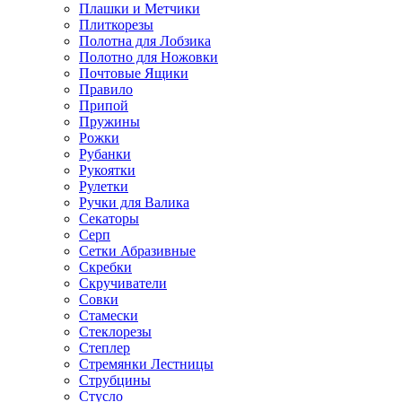
Плашки и Метчики
Плиткорезы
Полотна для Лобзика
Полотно для Ножовки
Почтовые Ящики
Правило
Припой
Пружины
Рожки
Рубанки
Рукоятки
Рулетки
Ручки для Валика
Секаторы
Серп
Сетки Абразивные
Скребки
Скручиватели
Совки
Стамески
Стеклорезы
Степлер
Стремянки Лестницы
Струбцины
Стусло