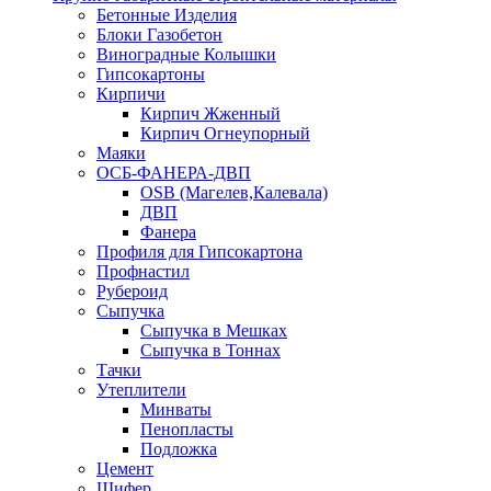
Бетонные Изделия
Блоки Газобетон
Виноградные Колышки
Гипсокартоны
Кирпичи
Кирпич Жженный
Кирпич Огнеупорный
Маяки
ОСБ-ФАНЕРА-ДВП
OSB (Магелев,Калевала)
ДВП
Фанера
Профиля для Гипсокартона
Профнастил
Рубероид
Сыпучка
Сыпучка в Мешках
Сыпучка в Тоннах
Тачки
Утеплители
Минваты
Пенопласты
Подложка
Цемент
Шифер