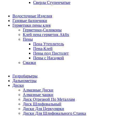
Сверла Ступенчатые
Водосточные Изделия
Газовые балончики
Герметики пены клея
Герметики-Силиконы
Клей пена герметик Akfix
Пены
Пена Утеплитель
Пена-Клей
Пены под Пистолет
Пены с Насадкой
Смазки
Гидробарьеры
Дальнометры
Диски
Алмазные Диски
Алмазные чашки
Диск Отрезной По Металлам
Диск Шлифовальный
Диски Для Церкулярки
Диски Для Шлифовального Станка