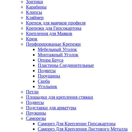
Зонтики
Карабины
Клипсы
Кляймер
Крепеж для маячков профиля
Крепежи для Гипсокартона
Крепления для Маяков
Крюк
Перфорированые Крепежи
Мебельный Уголок
Монтажный Уголок
Опора Бруса
Пластины Соединительные
Подвесы
Проушины
Скоба
Угольник
Петли
Площадки для крепления стяжки
Подвесы
Подставки для арматуры
Пружины
Саморезы
Саморез Для Крепление Гипсакартона
Саморез Для Крепления Листового Металла