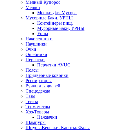
Медный Купорос
Мешки
Мешки Для Мусора
Мусорные Баки, УРНЫ
Контейнеры пищ.
Мусорные Баки, УРНЫ
Урны
Наколенники
Наушники
Очки
Ошейники
Перчатки
Перчатки AVUC
Поясы
Придверные коврики
Респираторы
Ручки для дверей
Спецодежда
Тазы
Тенты
Термометры
Хоз-Товары
Наждачки
Шампуры
Шнуры.Веревки. Канаты. Фалы