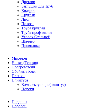
Двутавр
Заглушки для Труб
Квадрат
Кругляк
Лист
Полоса
Труба круглая
Труба профильная
Уголок Стальной
Швелер
Проволока
Мирелон
Носки (Турция)
Обогреватели
Обойные Клея
Пленки
Плинтуса
Комплектующие(плинтус)
Пороги
Поддоны
Поролон