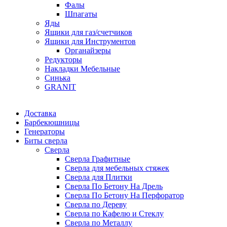
Фалы
Шпагаты
Яды
Ящики для газ/счетчиков
Ящики для Инструментов
Органайзеры
Редукторы
Накладки Мебельные
Синька
GRANIT
Доставка
Барбекюшницы
Генераторы
Биты сверла
Сверла
Сверла Графитные
Сверла для мебельных стяжек
Сверла для Плитки
Сверла По Бетону На Дрель
Сверла По Бетону На Перфоратор
Сверла по Дереву
Сверла по Кафелю и Стеклу
Сверла по Металлу