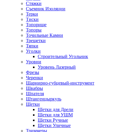
Стяжки
Съемник Изоляции
Терки
Тиски
Топорище
Топоры
Точильные Камни
Трещетки
Тяпки
Уголки
Строительный Угольник
Уровни
Уровень Лазерный
Фрезы
Черенки
Шарнирно-губцевый-инструмент
Швабры
Шпателя
Штангенцыркуль
Щетки
Щетки для Дрели
Щетки для УШМ
Щетки Ручные
Щетки Уличные
Триммеры