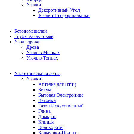
Уголки
Декоротивный Угол
Уголки Перфорированые
Бетономешалки
Трубы Асбестовые
Уголь дрова
Дрова
Уголь в Мешках
Уголь в Тоннах
Уплотнительная лента
Уголки
Аптечка для Птиц
Битум
Бытовая Электроника
Вагонки
Газон Искусственный
Глина
Домкрат
Клинья
Коловороты
Кормушки-Поилки