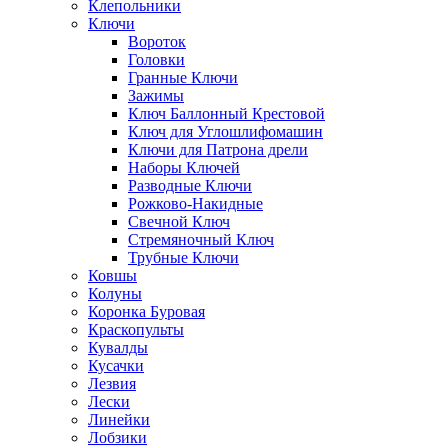
Клепольники
Ключи
Вороток
Головки
Гранные Ключи
Зажимы
Ключ Баллонный Крестовой
Ключ для Углошлифомашин
Ключи для Патрона дрели
Наборы Ключей
Разводные Ключи
Рожково-Накидные
Свечной Ключ
Стремяночный Ключ
Трубные Ключи
Ковшы
Колуны
Коронка Буровая
Краскопульты
Кувалды
Кусачки
Лезвия
Лески
Линейки
Лобзики