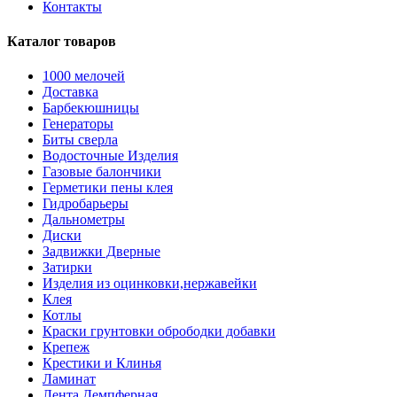
Контакты
Каталог товаров
1000 мелочей
Доставка
Барбекюшницы
Генераторы
Биты сверла
Водосточные Изделия
Газовые балончики
Герметики пены клея
Гидробарьеры
Дальнометры
Диски
Задвижки Дверные
Затирки
Изделия из оцинковки,нержавейки
Клея
Котлы
Краски грунтовки обрободки добавки
Крепеж
Крестики и Клинья
Ламинат
Лента Демпферная