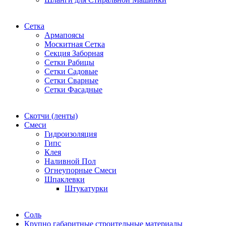
Сетка
Армапоясы
Москитная Сетка
Секция Заборная
Сетки Рабицы
Сетки Садовые
Сетки Сварные
Сетки Фасадные
Скотчи (ленты)
Смеси
Гидроизоляция
Гипс
Клея
Наливной Пол
Огнеупорные Смеси
Шпаклевки
Штукатурки
Соль
Крупно габаритные строительные материалы