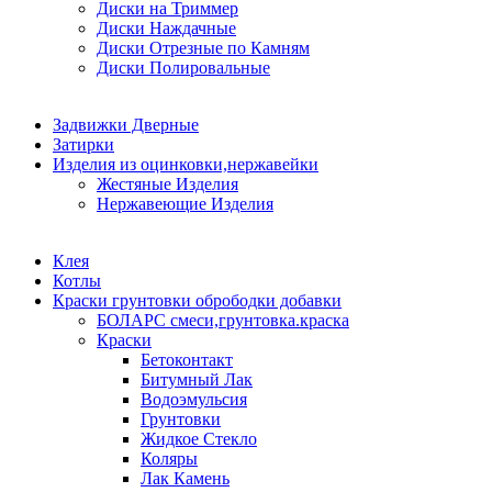
Диски на Триммер
Диски Наждачные
Диски Отрезные по Камням
Диски Полировальные
Задвижки Дверные
Затирки
Изделия из оцинковки,нержавейки
Жестяные Изделия
Нержавеющие Изделия
Клея
Котлы
Краски грунтовки обрободки добавки
БОЛАРС смеси,грунтовка.краска
Краски
Бетоконтакт
Битумный Лак
Водоэмульсия
Грунтовки
Жидкое Стекло
Коляры
Лак Камень