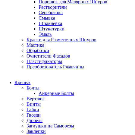
Порошок для Малярных Шнуров
Растворители
Серебрянка
Смывка
Шпаклевка
Штукатурки
Эмаль
Краски для Разметочных Шнуров
Мастика
Обработки
Очистители Фасадов
Пластификаторы
Преоброзователь Ржавчины
Крепеж
Болты
Анкерные Болты
Вертлюг
Винты
Гайки
Гвозди
Дюбеля
Заглушки на Саморезы
Заклепки