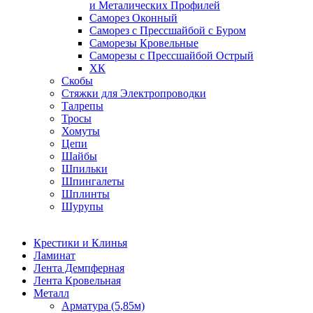
и Металических Профилей
Саморез Оконный
Саморез с Прессшайбой с Буром
Саморезы Кровельные
Саморезы с Прессшайбой Острый
ХК
Скобы
Стяжки для Электропроводки
Талрепы
Тросы
Хомуты
Цепи
Шайбы
Шпильки
Шпингалеты
Шплинты
Шурупы
Крестики и Клинья
Ламинат
Лента Демпферная
Лента Кровельная
Металл
Арматура (5,85м)