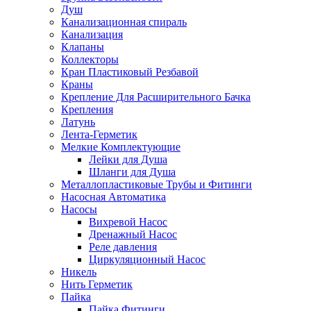
Душ
Канализационная спираль
Канализация
Клапаны
Коллекторы
Кран Пластиковый Резбавой
Краны
Крепление Для Расширительного Бачка
Крепления
Латунь
Лента-Герметик
Мелкие Комплектующие
Лейки для Душа
Шланги для Душа
Металлопластиковые Трубы и Фитинги
Насосная Автоматика
Насосы
Вихревой Насос
Дренажный Насос
Реле давления
Циркуляционный Насос
Никель
Нить Герметик
Пайка
Пайка Фитинги