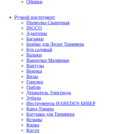
Обивки
Ручной инструмент
Проволка Сварочная
INGCO
Адаптеры
Багажки
Брабан для Лески Триммера
Бур садовый
Валики
Ванночки Малярные
Вантузы
Веники
Вилы
Горелки
Грабли
Держатель Электрода
Зубило
Инструменты HAREDEN БИБЕР
Канц-Товары
Катушки для Триммера
Кельмы
Кирка
Кисти