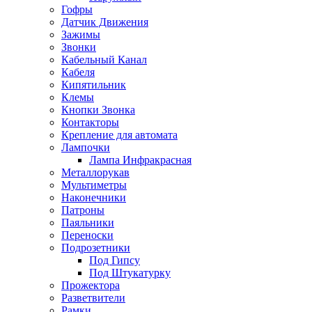
Гофры
Датчик Движения
Зажимы
Звонки
Кабельный Канал
Кабеля
Кипятильник
Клемы
Кнопки Звонка
Контакторы
Крепление для автомата
Лампочки
Лампа Инфракрасная
Металлорукав
Мультиметры
Наконечники
Патроны
Паяльники
Переноски
Подрозетники
Под Гипсу
Под Штукатурку
Прожектора
Разветвители
Рамки