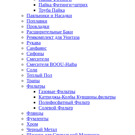
Пайка Фитинги+штрих
Труба Пайка
Паяльники и Насадки
Поплавки
Прокладки
Расширительные Баки
Ремкомплект для Унитаза
Рукава
Санфаянс
Сифоны
Смесители
Смесителя BOOU-Haiba
Соли
Теплый Пол
Трапы
Фильтры
Газовые Фильтры
Катриджы-Колбы Кувшины.фильтры
Полифосфатный Фильтр
Солевой Фильтр
Флянцы
Фумленты
Хром
Черный Метал
Шланги для Стиральной Машинки