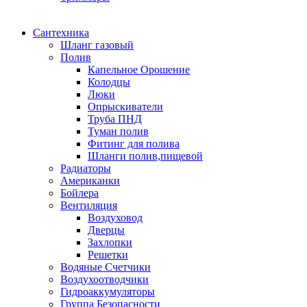
Сантехника
Шланг газовый
Полив
Капельное Орошение
Колодцы
Люки
Опрыскиватели
Труба ПНД
Туман полив
Фитинг для полива
Шланги полив,пищевой
Радиаторы
Американки
Бойлера
Вентиляция
Воздуховод
Дверцы
Захлопки
Решетки
Водяные Счетчики
Воздухоотводчики
Гидроаккумуляторы
Группа Безопасности