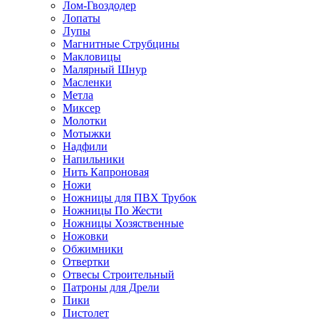
Лом-Гвоздодер
Лопаты
Лупы
Магнитные Струбцины
Макловицы
Малярный Шнур
Масленки
Метла
Миксер
Молотки
Мотыжки
Надфили
Напильники
Нить Капроновая
Ножи
Ножницы для ПВХ Трубок
Ножницы По Жести
Ножницы Хозяственные
Ножовки
Обжимники
Отвертки
Отвесы Строительный
Патроны для Дрели
Пики
Пистолет