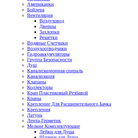
Американки
Бойлера
Вентиляция
Воздуховод
Дверцы
Захлопки
Решетки
Водяные Счетчики
Воздухоотводчики
Гидроаккумуляторы
Группа Безопасности
Душ
Канализационная спираль
Канализация
Клапаны
Коллекторы
Кран Пластиковый Резбавой
Краны
Крепление Для Расширительного Бачка
Крепления
Латунь
Лента-Герметик
Мелкие Комплектующие
Лейки для Душа
Шланги для Душа