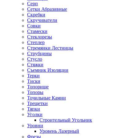
Серп
Сетки Абразивные
Скребки
Скручиватели
Совки
Стамески
Стеклорезы
Степлер
Стремянки Лестницы
Струбцины
Стусло
Стяжки
Съемник Изоляции
Терки
Тиски
Топорище
Топоры
Точильные Камни
Трещетки
Тяпки
Уголки
Строительный Угольник
Уровни
Уровень Лазерный
Фрезы