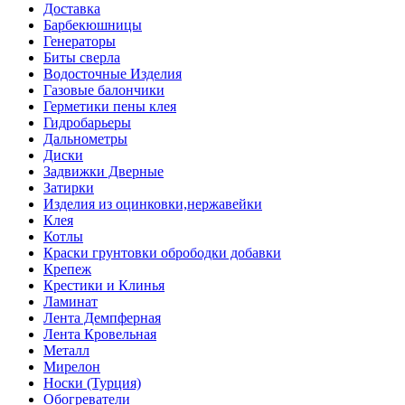
Доставка
Барбекюшницы
Генераторы
Биты сверла
Водосточные Изделия
Газовые балончики
Герметики пены клея
Гидробарьеры
Дальнометры
Диски
Задвижки Дверные
Затирки
Изделия из оцинковки,нержавейки
Клея
Котлы
Краски грунтовки обрободки добавки
Крепеж
Крестики и Клинья
Ламинат
Лента Демпферная
Лента Кровельная
Металл
Мирелон
Носки (Турция)
Обогреватели