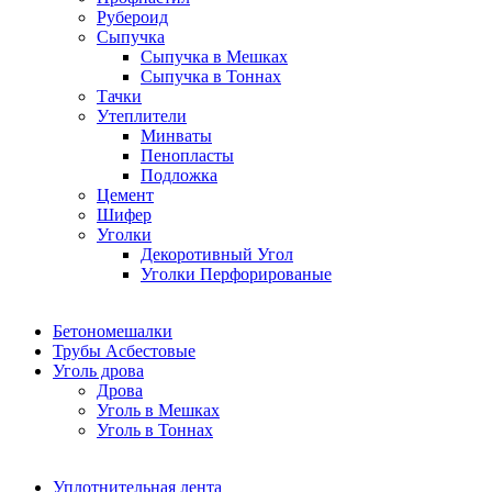
Рубероид
Сыпучка
Сыпучка в Мешках
Сыпучка в Тоннах
Тачки
Утеплители
Минваты
Пенопласты
Подложка
Цемент
Шифер
Уголки
Декоротивный Угол
Уголки Перфорированые
Бетономешалки
Трубы Асбестовые
Уголь дрова
Дрова
Уголь в Мешках
Уголь в Тоннах
Уплотнительная лента