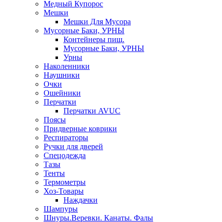
Медный Купорос
Мешки
Мешки Для Мусора
Мусорные Баки, УРНЫ
Контейнеры пищ.
Мусорные Баки, УРНЫ
Урны
Наколенники
Наушники
Очки
Ошейники
Перчатки
Перчатки AVUC
Поясы
Придверные коврики
Респираторы
Ручки для дверей
Спецодежда
Тазы
Тенты
Термометры
Хоз-Товары
Наждачки
Шампуры
Шнуры.Веревки. Канаты. Фалы