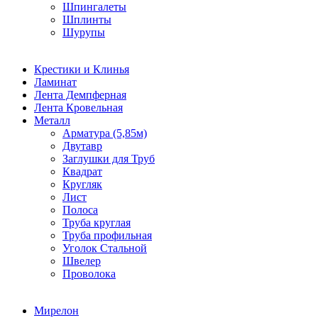
Шпингалеты
Шплинты
Шурупы
Крестики и Клинья
Ламинат
Лента Демпферная
Лента Кровельная
Металл
Арматура (5,85м)
Двутавр
Заглушки для Труб
Квадрат
Кругляк
Лист
Полоса
Труба круглая
Труба профильная
Уголок Стальной
Швелер
Проволока
Мирелон