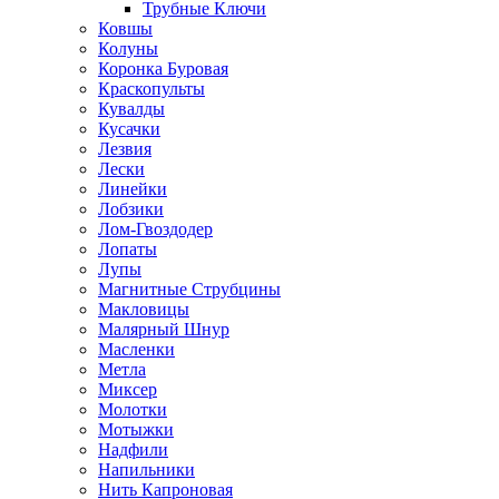
Трубные Ключи
Ковшы
Колуны
Коронка Буровая
Краскопульты
Кувалды
Кусачки
Лезвия
Лески
Линейки
Лобзики
Лом-Гвоздодер
Лопаты
Лупы
Магнитные Струбцины
Макловицы
Малярный Шнур
Масленки
Метла
Миксер
Молотки
Мотыжки
Надфили
Напильники
Нить Капроновая