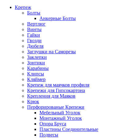
Крепеж
Болты
Анкерные Болты
Вертлюг
Винты
Гайки
Гвозди
Дюбеля
Заглушки на Саморезы
Заклепки
Зонтики
Карабины
Клипсы
Кляймер
Крепеж для маячков профиля
Крепежи для Гипсокартона
Крепления для Маяков
Крюк
Перфорированые Крепежи
Мебельный Уголок
Монтажный Уголок
Опора Бруса
Пластины Соединительные
Подвесы