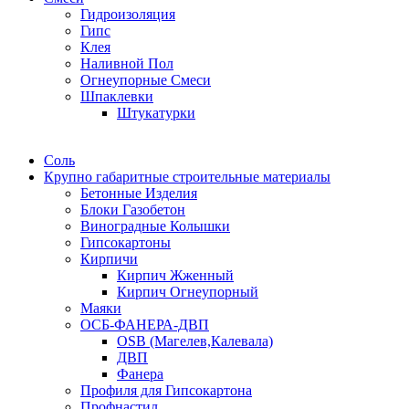
Гидроизоляция
Гипс
Клея
Наливной Пол
Огнеупорные Смеси
Шпаклевки
Штукатурки
Соль
Крупно габаритные строительные материалы
Бетонные Изделия
Блоки Газобетон
Виноградные Колышки
Гипсокартоны
Кирпичи
Кирпич Жженный
Кирпич Огнеупорный
Маяки
ОСБ-ФАНЕРА-ДВП
OSB (Магелев,Калевала)
ДВП
Фанера
Профиля для Гипсокартона
Профнастил