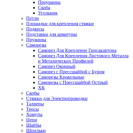
Проушины
Скоба
Угольник
Петли
Площадки для крепления стяжки
Подвесы
Подставки для арматуры
Пружины
Саморезы
Саморез Для Крепление Гипсакартона
Саморез Для Крепления Листового Металла
и Металических Профилей
Саморез Оконный
Саморез с Прессшайбой с Буром
Саморезы Кровельные
Саморезы с Прессшайбой Острый
ХК
Скобы
Стяжки для Электропроводки
Талрепы
Тросы
Хомуты
Цепи
Шайбы
Шпильки