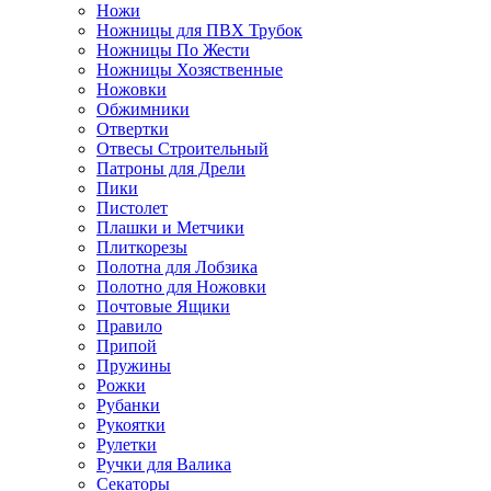
Ножи
Ножницы для ПВХ Трубок
Ножницы По Жести
Ножницы Хозяственные
Ножовки
Обжимники
Отвертки
Отвесы Строительный
Патроны для Дрели
Пики
Пистолет
Плашки и Метчики
Плиткорезы
Полотна для Лобзика
Полотно для Ножовки
Почтовые Ящики
Правило
Припой
Пружины
Рожки
Рубанки
Рукоятки
Рулетки
Ручки для Валика
Секаторы