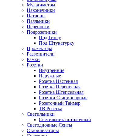
Мультиметры
Наконечники
Патроны
Паяльники
Переноски
Подрозетники
Под Гипсу
Под Штукатурку
Прожектора
Разветвители
Рамки
Розетки
Внутренние
Наружные
Розетка Настенная
Розетка Переносная
Розетка Штепсельная
Розетки Стационарные
Розеточный Таймер
ТВ Розетка
Светильники
Светильник потолочный
Светодиодные Ленты
Стабилизаторы
Счетчики