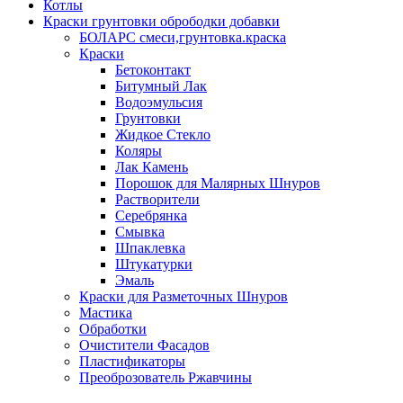
Котлы
Краски грунтовки обрободки добавки
БОЛАРС смеси,грунтовка.краска
Краски
Бетоконтакт
Битумный Лак
Водоэмульсия
Грунтовки
Жидкое Стекло
Коляры
Лак Камень
Порошок для Малярных Шнуров
Растворители
Серебрянка
Смывка
Шпаклевка
Штукатурки
Эмаль
Краски для Разметочных Шнуров
Мастика
Обработки
Очистители Фасадов
Пластификаторы
Преоброзователь Ржавчины