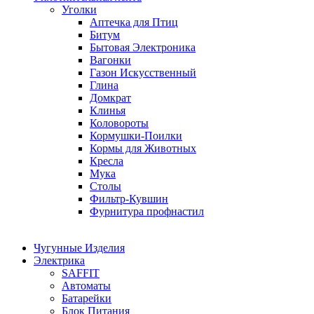
Уголки
Аптечка для Птиц
Битум
Бытовая Электроника
Вагонки
Газон Искусственный
Глина
Домкрат
Клинья
Коловороты
Кормушки-Поилки
Кормы для Животных
Кресла
Мука
Столы
Фильтр-Кувшин
Фурнитура профнастил
Чугунные Изделия
Электрика
SAFFIT
Автоматы
Батарейки
Блок Питания