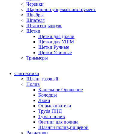
Черенки
Шарнирно-губцевый-инструмент
Швабры
Шпателя
Штангенцыркуль
Щетки
Щетки для Дрели
Щетки для УШМ
Щетки Ручные
Щетки Уличные
Триммеры
Сантехника
Шланг газовый
Полив
Капельное Орошение
Колодцы
Люки
Опрыскиватели
Труба ПНД
Туман полив
Фитинг для полива
Шланги полив,пищевой
Радиаторы