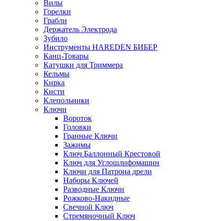
Вилы
Горелки
Грабли
Держатель Электрода
Зубило
Инструменты HAREDEN БИБЕР
Канц-Товары
Катушки для Триммера
Кельмы
Кирка
Кисти
Клепольники
Ключи
Вороток
Головки
Гранные Ключи
Зажимы
Ключ Баллонный Крестовой
Ключ для Углошлифомашин
Ключи для Патрона дрели
Наборы Ключей
Разводные Ключи
Рожково-Накидные
Свечной Ключ
Стремяночный Ключ