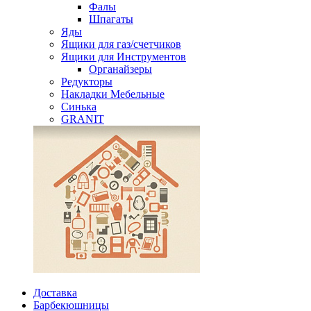
Фалы
Шпагаты
Яды
Ящики для газ/счетчиков
Ящики для Инструментов
Органайзеры
Редукторы
Накладки Мебельные
Синька
GRANIT
Доставка
Барбекюшницы