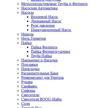
Металлопластиковые Трубы и Фитинги
Насосная Автоматика
Насосы
Вихревой Насос
Дренажный Насос
Реле давления
Циркуляционный Насос
Никель
Нить Герметик
Пайка
Пайка Фитинги
Пайка Фитинги+штрих
Труба Пайка
Паяльники и Насадки
Поплавки
Прокладки
Расширительные Баки
Ремкомплект для Унитаза
Рукава
Санфаянс
Сифоны
Смесители
Смесителя BOOU-Haiba
Соли
Теплый Пол