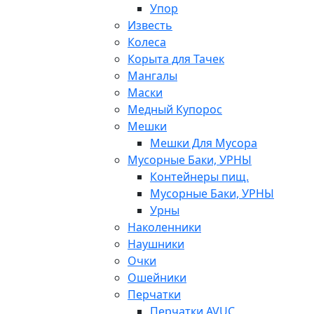
Упор
Известь
Колеса
Корыта для Тачек
Мангалы
Маски
Медный Купорос
Мешки
Мешки Для Мусора
Мусорные Баки, УРНЫ
Контейнеры пищ.
Мусорные Баки, УРНЫ
Урны
Наколенники
Наушники
Очки
Ошейники
Перчатки
Перчатки AVUC