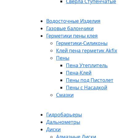
Сверла Ступенчатые
Водосточные Изделия
Газовые балончики
Герметики пены клея
Герметики-Силиконы
Клей пена герметик Akfix
Пены
Пена Утеплитель
Пена-Клей
Пены под Пистолет
Пены с Насадкой
Смазки
Гидробарьеры
Дальнометры
Диски
Алмазные Диски