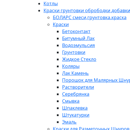
Котлы
Краски грунтовки обрободки добавк
БОЛАРС смеси,грунтовка.краска
Краски
Бетоконтакт
Битумный Лак
Водоэмульсия
Грунтовки
Жидкое Стекло
Коляры
Лак Камень
Порошок для Малярных Шну
Растворители
Серебрянка
Смывка
Шпаклевка
Штукатурки
Эмаль
Краски для Разметочных Шнуров