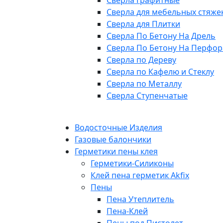
Сверла Графитные
Сверла для мебельных стяже
Сверла для Плитки
Сверла По Бетону На Дрель
Сверла По Бетону На Перфор
Сверла по Дереву
Сверла по Кафелю и Стеклу
Сверла по Металлу
Сверла Ступенчатые
Водосточные Изделия
Газовые балончики
Герметики пены клея
Герметики-Силиконы
Клей пена герметик Akfix
Пены
Пена Утеплитель
Пена-Клей