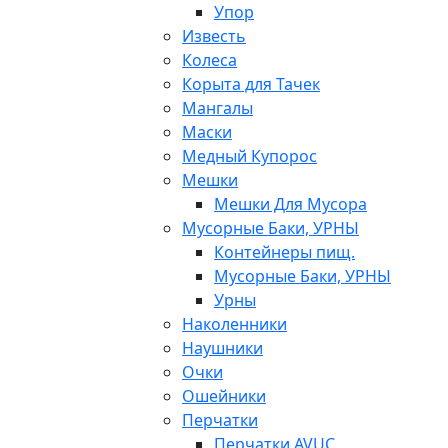
Упор
Известь
Колеса
Корыта для Тачек
Мангалы
Маски
Медный Купорос
Мешки
Мешки Для Мусора
Мусорные Баки, УРНЫ
Контейнеры пищ.
Мусорные Баки, УРНЫ
Урны
Наколенники
Наушники
Очки
Ошейники
Перчатки
Перчатки AVUC