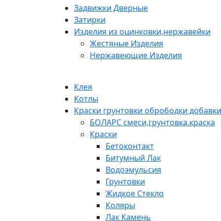
Задвижки Дверные
Затирки
Изделия из оцинковки,нержавейки
Жестяные Изделия
Нержавеющие Изделия
Клея
Котлы
Краски грунтовки обрободки добавк
БОЛАРС смеси,грунтовка.краска
Краски
Бетоконтакт
Битумный Лак
Водоэмульсия
Грунтовки
Жидкое Стекло
Коляры
Лак Камень