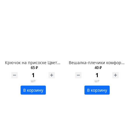
Крючок на присоске Цветок 7556
Вешалка-плечики комфорт М1310
65 ₽
40 ₽
шт
шт
В корзину
В корзину