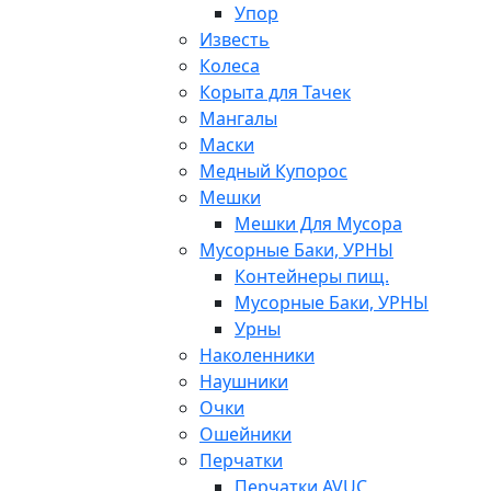
Упор
Известь
Колеса
Корыта для Тачек
Мангалы
Маски
Медный Купорос
Мешки
Мешки Для Мусора
Мусорные Баки, УРНЫ
Контейнеры пищ.
Мусорные Баки, УРНЫ
Урны
Наколенники
Наушники
Очки
Ошейники
Перчатки
Перчатки AVUC