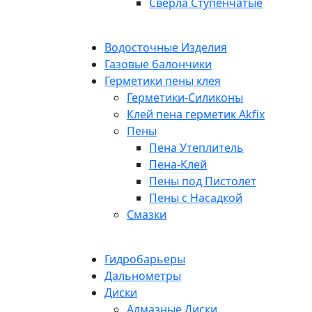
Сверла Ступенчатые
Водосточные Изделия
Газовые балончики
Герметики пены клея
Герметики-Силиконы
Клей пена герметик Akfix
Пены
Пена Утеплитель
Пена-Клей
Пены под Пистолет
Пены с Насадкой
Смазки
Гидробарьеры
Дальнометры
Диски
Алмазные Диски