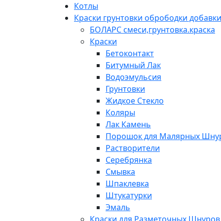
Котлы
Краски грунтовки обрободки добавк
БОЛАРС смеси,грунтовка.краска
Краски
Бетоконтакт
Битумный Лак
Водоэмульсия
Грунтовки
Жидкое Стекло
Коляры
Лак Камень
Порошок для Малярных Шну
Растворители
Серебрянка
Смывка
Шпаклевка
Штукатурки
Эмаль
Краски для Разметочных Шнуров