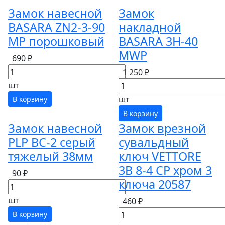
Замок навесной
Замок
BASARA ZN2-3-90
накладной
МР порошковый
BASARA 3H-40
MWP
690 ₽
1 250 ₽
шт
шт
В корзину
В корзину
Замок навесной
Замок врезной
PLP BC-2 серый
сувальдный
тяжелый 38мм
ключ VETTORE
3B 8-4 СР хром 3
90 ₽
ключа 20587
шт
460 ₽
В корзину