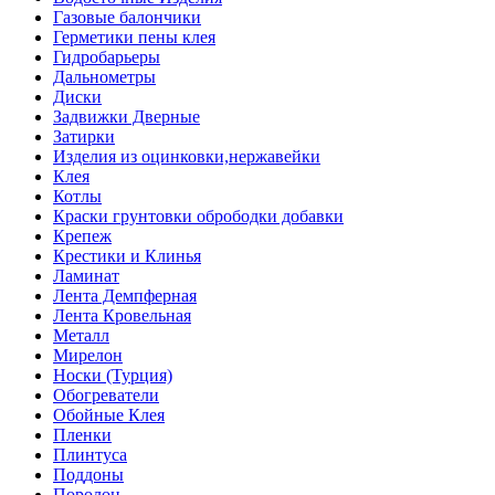
Газовые балончики
Герметики пены клея
Гидробарьеры
Дальнометры
Диски
Задвижки Дверные
Затирки
Изделия из оцинковки,нержавейки
Клея
Котлы
Краски грунтовки обрободки добавки
Крепеж
Крестики и Клинья
Ламинат
Лента Демпферная
Лента Кровельная
Металл
Мирелон
Носки (Турция)
Обогреватели
Обойные Клея
Пленки
Плинтуса
Поддоны
Поролон