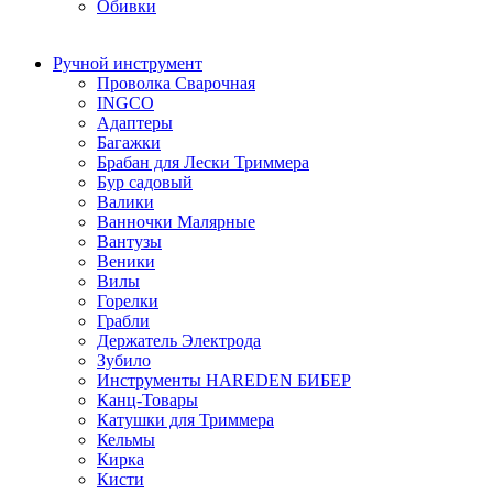
Обивки
Ручной инструмент
Проволка Сварочная
INGCO
Адаптеры
Багажки
Брабан для Лески Триммера
Бур садовый
Валики
Ванночки Малярные
Вантузы
Веники
Вилы
Горелки
Грабли
Держатель Электрода
Зубило
Инструменты HAREDEN БИБЕР
Канц-Товары
Катушки для Триммера
Кельмы
Кирка
Кисти