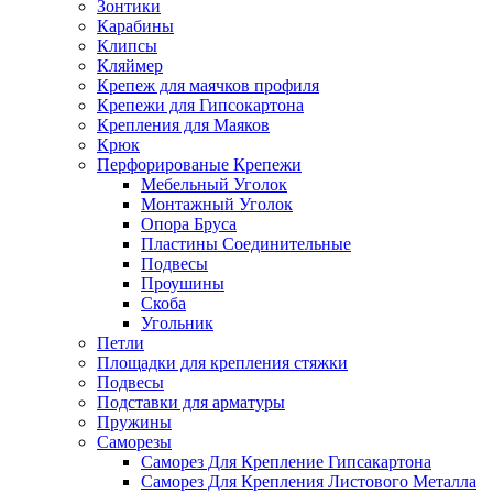
Зонтики
Карабины
Клипсы
Кляймер
Крепеж для маячков профиля
Крепежи для Гипсокартона
Крепления для Маяков
Крюк
Перфорированые Крепежи
Мебельный Уголок
Монтажный Уголок
Опора Бруса
Пластины Соединительные
Подвесы
Проушины
Скоба
Угольник
Петли
Площадки для крепления стяжки
Подвесы
Подставки для арматуры
Пружины
Саморезы
Саморез Для Крепление Гипсакартона
Саморез Для Крепления Листового Металла