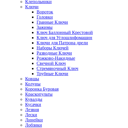
Клепольники
Ключи
Вороток
Головки
Гранные Ключи
Зажимы
Ключ Баллонный Крестовой
Ключ для Углошлифомашин
Ключи для Патрона дрели
Наборы Ключей
Разводные Ключи
Рожково-Накидные
Свечной Ключ
Стремяночный Ключ
Трубные Ключи
Ковшы
Колуны
Коронка Буровая
Краскопульты
Кувалды
Кусачки
Лезвия
Лески
Линейки
Лобзики