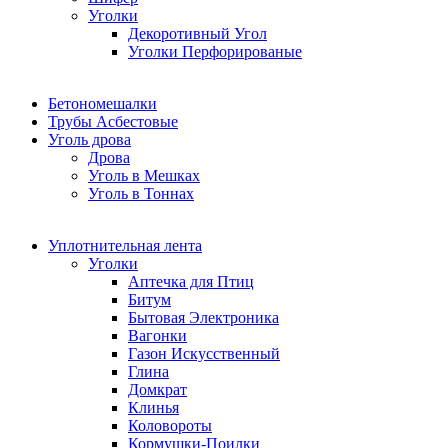
Уголки
Декоротивный Угол
Уголки Перфорированые
Бетономешалки
Трубы Асбестовые
Уголь дрова
Дрова
Уголь в Мешках
Уголь в Тоннах
Уплотнительная лента
Уголки
Аптечка для Птиц
Битум
Бытовая Электроника
Вагонки
Газон Искусственный
Глина
Домкрат
Клинья
Коловороты
Кормушки-Поилки