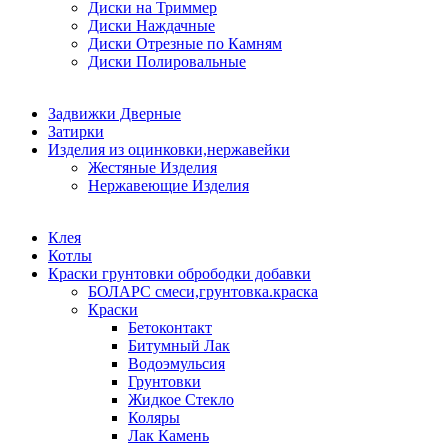
Диски на Триммер
Диски Наждачные
Диски Отрезные по Камням
Диски Полировальные
Задвижки Дверные
Затирки
Изделия из оцинковки,нержавейки
Жестяные Изделия
Нержавеющие Изделия
Клея
Котлы
Краски грунтовки обрободки добавки
БОЛАРС смеси,грунтовка.краска
Краски
Бетоконтакт
Битумный Лак
Водоэмульсия
Грунтовки
Жидкое Стекло
Коляры
Лак Камень