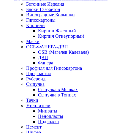
Бетонные Изделия
Блоки Газобетон
Виноградные Колышки
Гипсокартоны
Кирпичи
Кирпич Жженный
Кирпич Огнеупорный
Маяки
ОСБ-ФАНЕРА-ДВП
OSB (Магелев,Калевала)
ДВП
Фанера
Профиля для Гипсокартона
Профнастил
Рубероид
Сыпучка
Сыпучка в Мешках
Сыпучка в Тоннах
Тачки
Утеплители
Минваты
Пенопласты
Подложка
Цемент
Шифер