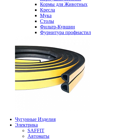
Кормы для Животных
Кресла
Мука
Столы
Фильтр-Кувшин
Фурнитура профнастил
Чугунные Изделия
Электрика
SAFFIT
Автоматы