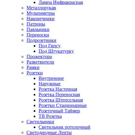
Лампа Инфракрасная
Металлорукав
Мультиметры
Наконечники
Патроны
Паяльники
Переноски
Подрозетники
Под Гипсу
Под Штукатурку
Прожектора
Разветвители
Рамки
Розетки
Внутренние
Наружные
Розетка Настенная
Розетка Переносная
Розетка Штепсельная
Розетки Стационарные
Розеточный Таймер
ТВ Розетка
Светильники
Светильник потолочный
Светодиодные Ленты