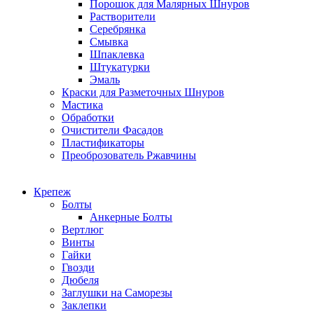
Порошок для Малярных Шнуров
Растворители
Серебрянка
Смывка
Шпаклевка
Штукатурки
Эмаль
Краски для Разметочных Шнуров
Мастика
Обработки
Очистители Фасадов
Пластификаторы
Преоброзователь Ржавчины
Крепеж
Болты
Анкерные Болты
Вертлюг
Винты
Гайки
Гвозди
Дюбеля
Заглушки на Саморезы
Заклепки