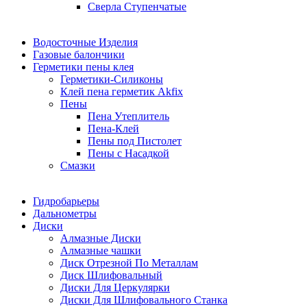
Сверла Ступенчатые
Водосточные Изделия
Газовые балончики
Герметики пены клея
Герметики-Силиконы
Клей пена герметик Akfix
Пены
Пена Утеплитель
Пена-Клей
Пены под Пистолет
Пены с Насадкой
Смазки
Гидробарьеры
Дальнометры
Диски
Алмазные Диски
Алмазные чашки
Диск Отрезной По Металлам
Диск Шлифовальный
Диски Для Церкулярки
Диски Для Шлифовального Станка