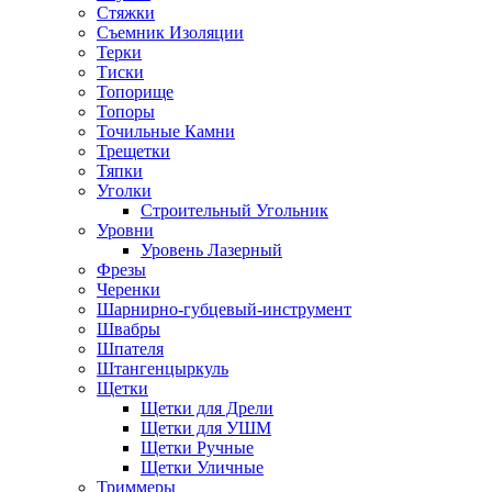
Стяжки
Съемник Изоляции
Терки
Тиски
Топорище
Топоры
Точильные Камни
Трещетки
Тяпки
Уголки
Строительный Угольник
Уровни
Уровень Лазерный
Фрезы
Черенки
Шарнирно-губцевый-инструмент
Швабры
Шпателя
Штангенцыркуль
Щетки
Щетки для Дрели
Щетки для УШМ
Щетки Ручные
Щетки Уличные
Триммеры