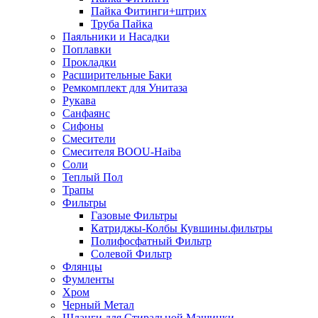
Пайка Фитинги+штрих
Труба Пайка
Паяльники и Насадки
Поплавки
Прокладки
Расширительные Баки
Ремкомплект для Унитаза
Рукава
Санфаянс
Сифоны
Смесители
Смесителя BOOU-Haiba
Соли
Теплый Пол
Трапы
Фильтры
Газовые Фильтры
Катриджы-Колбы Кувшины.фильтры
Полифосфатный Фильтр
Солевой Фильтр
Флянцы
Фумленты
Хром
Черный Метал
Шланги для Стиральной Машинки