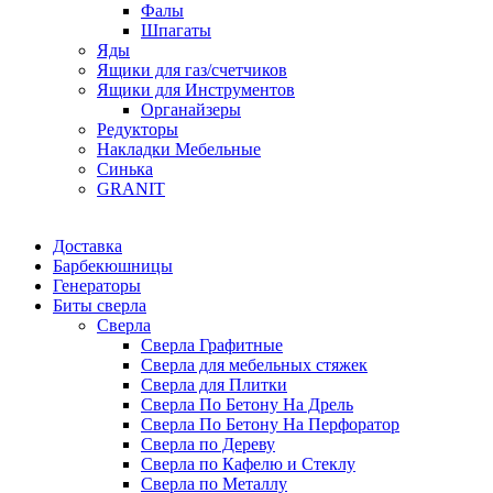
Фалы
Шпагаты
Яды
Ящики для газ/счетчиков
Ящики для Инструментов
Органайзеры
Редукторы
Накладки Мебельные
Синька
GRANIT
Доставка
Барбекюшницы
Генераторы
Биты сверла
Сверла
Сверла Графитные
Сверла для мебельных стяжек
Сверла для Плитки
Сверла По Бетону На Дрель
Сверла По Бетону На Перфоратор
Сверла по Дереву
Сверла по Кафелю и Стеклу
Сверла по Металлу