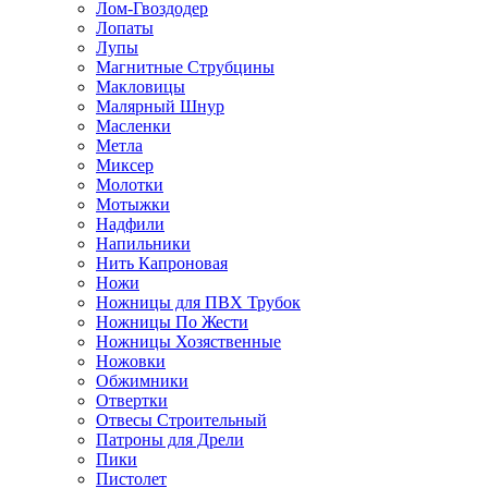
Лом-Гвоздодер
Лопаты
Лупы
Магнитные Струбцины
Макловицы
Малярный Шнур
Масленки
Метла
Миксер
Молотки
Мотыжки
Надфили
Напильники
Нить Капроновая
Ножи
Ножницы для ПВХ Трубок
Ножницы По Жести
Ножницы Хозяственные
Ножовки
Обжимники
Отвертки
Отвесы Строительный
Патроны для Дрели
Пики
Пистолет