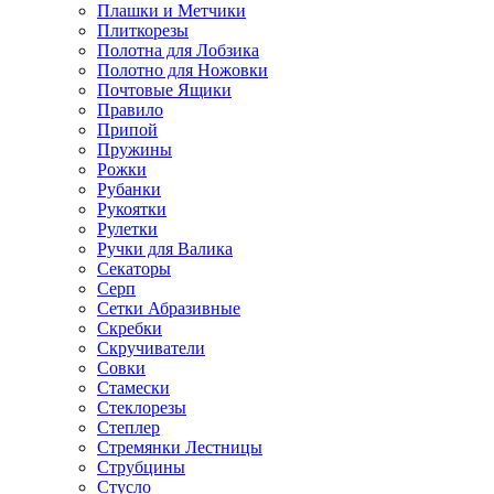
Плашки и Метчики
Плиткорезы
Полотна для Лобзика
Полотно для Ножовки
Почтовые Ящики
Правило
Припой
Пружины
Рожки
Рубанки
Рукоятки
Рулетки
Ручки для Валика
Секаторы
Серп
Сетки Абразивные
Скребки
Скручиватели
Совки
Стамески
Стеклорезы
Степлер
Стремянки Лестницы
Струбцины
Стусло