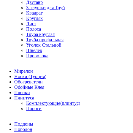
Двутавр
Заглушки для Труб
Квадрат
Кругляк
Лист
Полоса
Труба круглая
Труба профильная
Уголок Стальной
Швелер
Проволока
Мирелон
Носки (Турция)
Обогреватели
Обойные Клея
Пленки
Плинтуса
Комплектующие(плинтус)
Пороги
Поддоны
Поролон