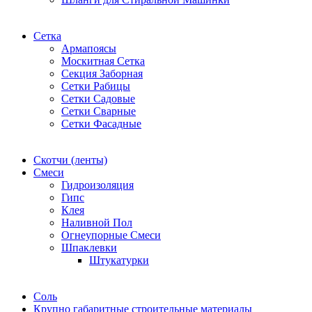
Сетка
Армапоясы
Москитная Сетка
Секция Заборная
Сетки Рабицы
Сетки Садовые
Сетки Сварные
Сетки Фасадные
Скотчи (ленты)
Смеси
Гидроизоляция
Гипс
Клея
Наливной Пол
Огнеупорные Смеси
Шпаклевки
Штукатурки
Соль
Крупно габаритные строительные материалы