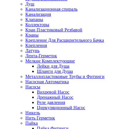
Душ
Канализационная спираль
Канализация
Клапаны
Коллекторы
Кран Пластиковый Резбавой
Краны
Крепление Для Расширительного Бачка
Крепления
Латунь
Лента-Герметик
Мелкие Комплектующие
Лейки для Душа
Шланги для Душа
Металлопластиковые Трубы и Фитинги
Насосная Автоматика
Насосы
Вихревой Насос
Дренажный Насос
Реле давления
Циркуляционный Насос
Никель
Нить Герметик
Пайка
Пайка Фитинги