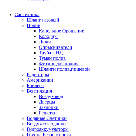
Сантехника
Шланг газовый
Полив
Капельное Орошение
Колодцы
Люки
Опрыскиватели
Труба ПНД
Туман полив
Фитинг для полива
Шланги полив,пищевой
Радиаторы
Американки
Бойлера
Вентиляция
Воздуховод
Дверцы
Захлопки
Решетки
Водяные Счетчики
Воздухоотводчики
Гидроаккумуляторы
Группа Безопасности