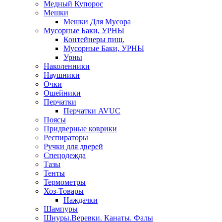
Медный Купорос
Мешки
Мешки Для Мусора
Мусорные Баки, УРНЫ
Контейнеры пищ.
Мусорные Баки, УРНЫ
Урны
Наколенники
Наушники
Очки
Ошейники
Перчатки
Перчатки AVUC
Поясы
Придверные коврики
Респираторы
Ручки для дверей
Спецодежда
Тазы
Тенты
Термометры
Хоз-Товары
Наждачки
Шампуры
Шнуры.Веревки. Канаты. Фалы