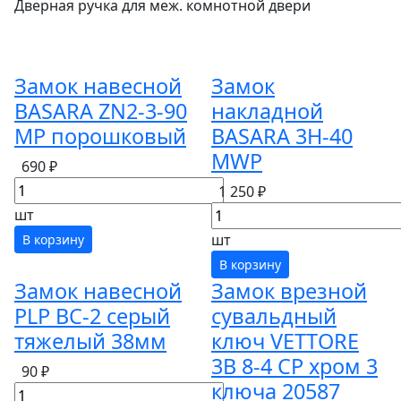
Дверная ручка для меж. комнотной двери
Замок навесной
Замок
BASARA ZN2-3-90
накладной
МР порошковый
BASARA 3H-40
MWP
690 ₽
1 250 ₽
шт
шт
В корзину
В корзину
Замок навесной
Замок врезной
PLP BC-2 серый
сувальдный
тяжелый 38мм
ключ VETTORE
3B 8-4 СР хром 3
90 ₽
ключа 20587