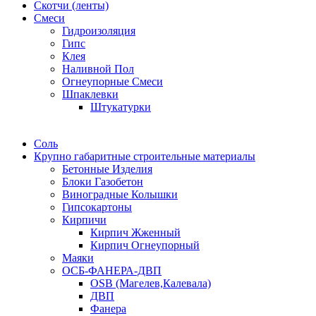
Скотчи (ленты)
Смеси
Гидроизоляция
Гипс
Клея
Наливной Пол
Огнеупорные Смеси
Шпаклевки
Штукатурки
Соль
Крупно габаритные строительные материалы
Бетонные Изделия
Блоки Газобетон
Виноградные Колышки
Гипсокартоны
Кирпичи
Кирпич Жженный
Кирпич Огнеупорный
Маяки
ОСБ-ФАНЕРА-ДВП
OSB (Магелев,Калевала)
ДВП
Фанера