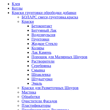
Клея
Котлы
Краски грунтовки обрободки добавки
БОЛАРС смеси,грунтовка.краска
Краски
Бетоконтакт
Битумный Лак
Водоэмульсия
Грунтовки
Жидкое Стекло
Коляры
Лак Камень
Порошок для Малярных Шнуров
Растворители
Серебрянка
Смывка
Шпаклевка
Штукатурки
Эмаль
Краски для Разметочных Шнуров
Мастика
Обработки
Очистители Фасадов
Пластификаторы
Преоброзователь Ржавчины