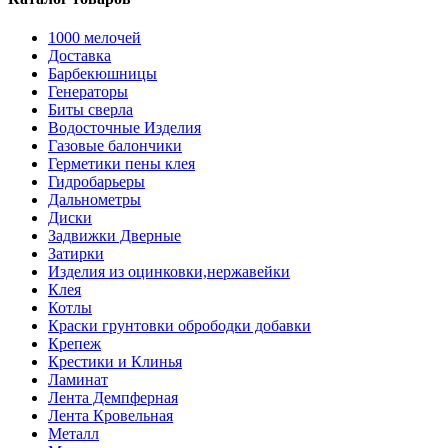
1000 мелочей
Доставка
Барбекюшницы
Генераторы
Биты сверла
Водосточные Изделия
Газовые балончики
Герметики пены клея
Гидробарьеры
Дальнометры
Диски
Задвижки Дверные
Затирки
Изделия из оцинковки,нержавейки
Клея
Котлы
Краски грунтовки обрободки добавки
Крепеж
Крестики и Клинья
Ламинат
Лента Демпферная
Лента Кровельная
Металл