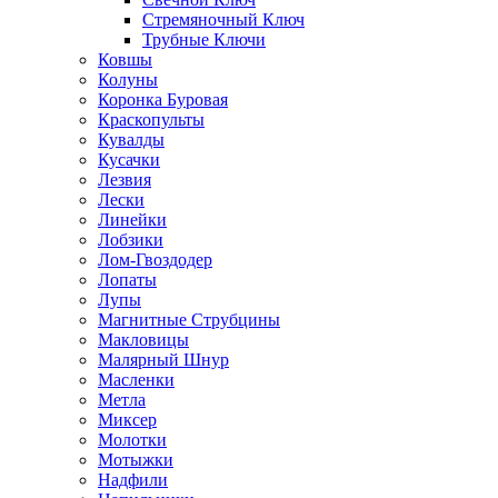
Стремяночный Ключ
Трубные Ключи
Ковшы
Колуны
Коронка Буровая
Краскопульты
Кувалды
Кусачки
Лезвия
Лески
Линейки
Лобзики
Лом-Гвоздодер
Лопаты
Лупы
Магнитные Струбцины
Макловицы
Малярный Шнур
Масленки
Метла
Миксер
Молотки
Мотыжки
Надфили