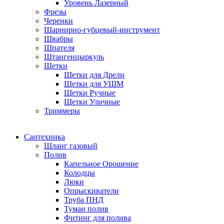
Уровень Лазерный
Фрезы
Черенки
Шарнирно-губцевый-инструмент
Швабры
Шпателя
Штангенцыркуль
Щетки
Щетки для Дрели
Щетки для УШМ
Щетки Ручные
Щетки Уличные
Триммеры
Сантехника
Шланг газовый
Полив
Капельное Орошение
Колодцы
Люки
Опрыскиватели
Труба ПНД
Туман полив
Фитинг для полива