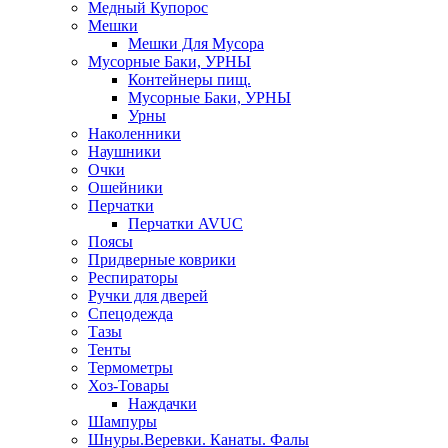
Медный Купорос
Мешки
Мешки Для Мусора
Мусорные Баки, УРНЫ
Контейнеры пищ.
Мусорные Баки, УРНЫ
Урны
Наколенники
Наушники
Очки
Ошейники
Перчатки
Перчатки AVUC
Поясы
Придверные коврики
Респираторы
Ручки для дверей
Спецодежда
Тазы
Тенты
Термометры
Хоз-Товары
Наждачки
Шампуры
Шнуры.Веревки. Канаты. Фалы