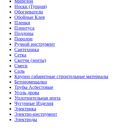
Мирелон
Носки (Турция)
Обогреватели
Обойные Клея
Пленки
Плинтуса
Поддоны
Поролон
Ручной инструмент
Сантехника
Сетка
Скотчи (ленты)
Смеси
Соль
Крупно габаритные строительные материалы
Бетономешалки
Трубы Асбестовые
Уголь дрова
Уплотнительная лента
Чугунные Изделия
Электрика
Электро-инструмент
Электроды