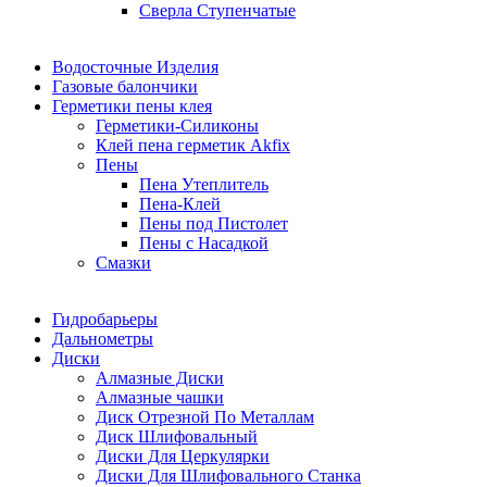
Сверла Ступенчатые
Водосточные Изделия
Газовые балончики
Герметики пены клея
Герметики-Силиконы
Клей пена герметик Akfix
Пены
Пена Утеплитель
Пена-Клей
Пены под Пистолет
Пены с Насадкой
Смазки
Гидробарьеры
Дальнометры
Диски
Алмазные Диски
Алмазные чашки
Диск Отрезной По Металлам
Диск Шлифовальный
Диски Для Церкулярки
Диски Для Шлифовального Станка