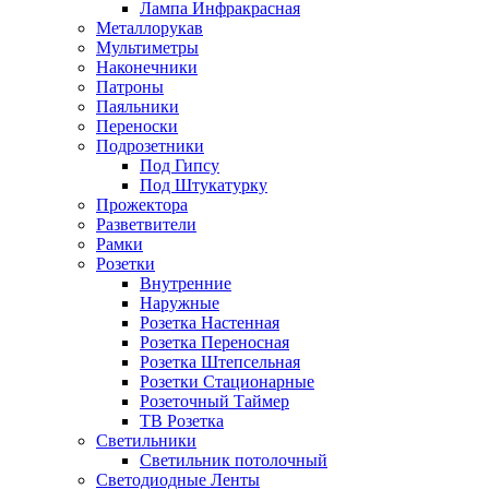
Лампа Инфракрасная
Металлорукав
Мультиметры
Наконечники
Патроны
Паяльники
Переноски
Подрозетники
Под Гипсу
Под Штукатурку
Прожектора
Разветвители
Рамки
Розетки
Внутренние
Наружные
Розетка Настенная
Розетка Переносная
Розетка Штепсельная
Розетки Стационарные
Розеточный Таймер
ТВ Розетка
Светильники
Светильник потолочный
Светодиодные Ленты