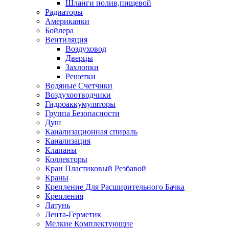
Шланги полив,пищевой
Радиаторы
Американки
Бойлера
Вентиляция
Воздуховод
Дверцы
Захлопки
Решетки
Водяные Счетчики
Воздухоотводчики
Гидроаккумуляторы
Группа Безопасности
Душ
Канализационная спираль
Канализация
Клапаны
Коллекторы
Кран Пластиковый Резбавой
Краны
Крепление Для Расширительного Бачка
Крепления
Латунь
Лента-Герметик
Мелкие Комплектующие