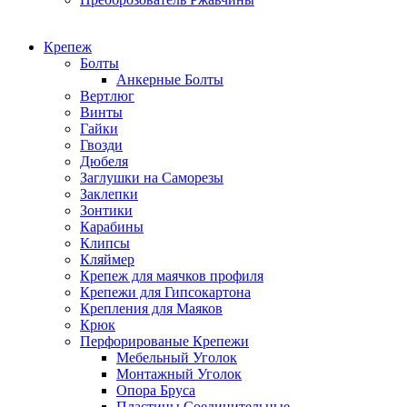
Крепеж
Болты
Анкерные Болты
Вертлюг
Винты
Гайки
Гвозди
Дюбеля
Заглушки на Саморезы
Заклепки
Зонтики
Карабины
Клипсы
Кляймер
Крепеж для маячков профиля
Крепежи для Гипсокартона
Крепления для Маяков
Крюк
Перфорированые Крепежи
Мебельный Уголок
Монтажный Уголок
Опора Бруса
Пластины Соединительные