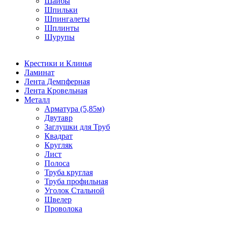
Шайбы
Шпильки
Шпингалеты
Шплинты
Шурупы
Крестики и Клинья
Ламинат
Лента Демпферная
Лента Кровельная
Металл
Арматура (5,85м)
Двутавр
Заглушки для Труб
Квадрат
Кругляк
Лист
Полоса
Труба круглая
Труба профильная
Уголок Стальной
Швелер
Проволока