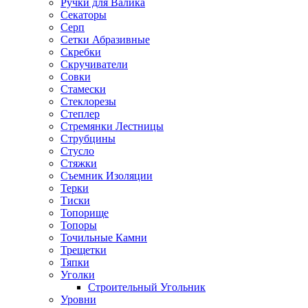
Ручки для Валика
Секаторы
Серп
Сетки Абразивные
Скребки
Скручиватели
Совки
Стамески
Стеклорезы
Степлер
Стремянки Лестницы
Струбцины
Стусло
Стяжки
Съемник Изоляции
Терки
Тиски
Топорище
Топоры
Точильные Камни
Трещетки
Тяпки
Уголки
Строительный Угольник
Уровни