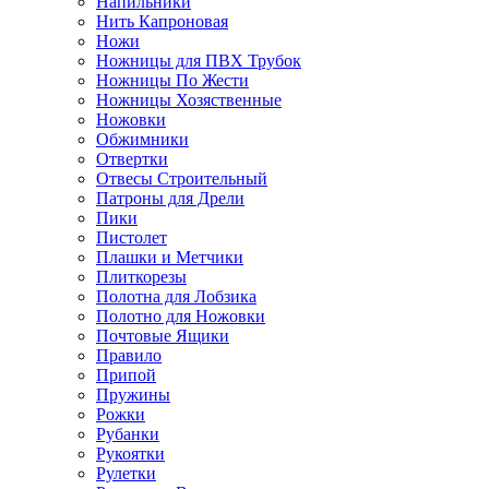
Напильники
Нить Капроновая
Ножи
Ножницы для ПВХ Трубок
Ножницы По Жести
Ножницы Хозяственные
Ножовки
Обжимники
Отвертки
Отвесы Строительный
Патроны для Дрели
Пики
Пистолет
Плашки и Метчики
Плиткорезы
Полотна для Лобзика
Полотно для Ножовки
Почтовые Ящики
Правило
Припой
Пружины
Рожки
Рубанки
Рукоятки
Рулетки