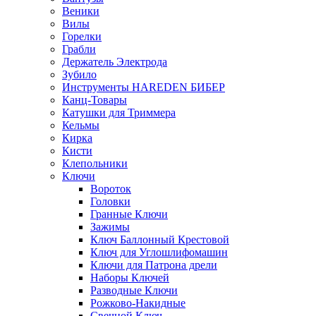
Веники
Вилы
Горелки
Грабли
Держатель Электрода
Зубило
Инструменты HAREDEN БИБЕР
Канц-Товары
Катушки для Триммера
Кельмы
Кирка
Кисти
Клепольники
Ключи
Вороток
Головки
Гранные Ключи
Зажимы
Ключ Баллонный Крестовой
Ключ для Углошлифомашин
Ключи для Патрона дрели
Наборы Ключей
Разводные Ключи
Рожково-Накидные
Свечной Ключ