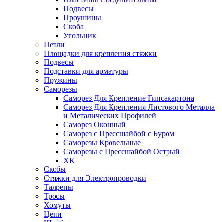
Подвесы
Проушины
Скоба
Угольник
Петли
Площадки для крепления стяжки
Подвесы
Подставки для арматуры
Пружины
Саморезы
Саморез Для Крепление Гипсакартона
Саморез Для Крепления Листового Металла
и Металических Профилей
Саморез Оконный
Саморез с Прессшайбой с Буром
Саморезы Кровельные
Саморезы с Прессшайбой Острый
ХК
Скобы
Стяжки для Электропроводки
Талрепы
Тросы
Хомуты
Цепи