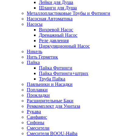
Лейки для Душа
Шланги для Душа
Металлопластиковые Трубы и Фитинги
Насосная Автоматика
Насосы
Вихревой Насос
Дренажный Насос
Реле давления
Циркуляционный Насос
Никель
Нить Герметик
Пайка
Пайка Фитинги
Пайка Фитинги+штрих
Труба Пайка
Паяльники и Насадки
Поплавки
Прокладки
Расширительные Баки
Ремкомплект для Унитаза
Рукава
Санфаянс
Сифоны
Смесители
Смесителя BOOU-Haiba