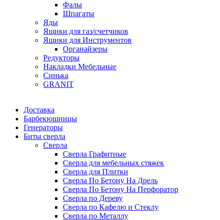
Фалы
Шпагаты
Яды
Ящики для газ/счетчиков
Ящики для Инструментов
Органайзеры
Редукторы
Накладки Мебельные
Синька
GRANIT
Доставка
Барбекюшницы
Генераторы
Биты сверла
Сверла
Сверла Графитные
Сверла для мебельных стяжек
Сверла для Плитки
Сверла По Бетону На Дрель
Сверла По Бетону На Перфоратор
Сверла по Дереву
Сверла по Кафелю и Стеклу
Сверла по Металлу