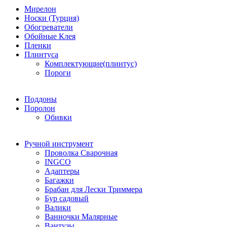
Мирелон
Носки (Турция)
Обогреватели
Обойные Клея
Пленки
Плинтуса
Комплектующие(плинтус)
Пороги
Поддоны
Поролон
Обивки
Ручной инструмент
Проволка Сварочная
INGCO
Адаптеры
Багажки
Брабан для Лески Триммера
Бур садовый
Валики
Ванночки Малярные
Вантузы