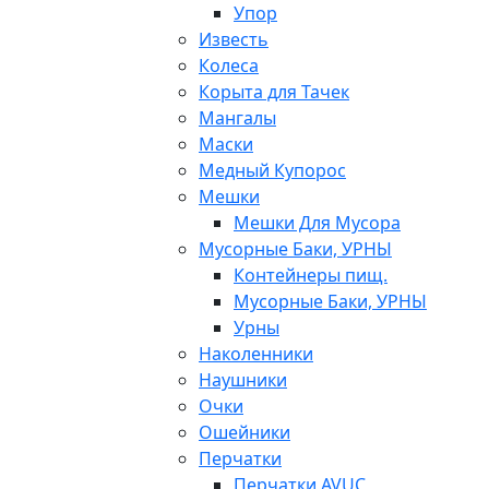
Упор
Известь
Колеса
Корыта для Тачек
Мангалы
Маски
Медный Купорос
Мешки
Мешки Для Мусора
Мусорные Баки, УРНЫ
Контейнеры пищ.
Мусорные Баки, УРНЫ
Урны
Наколенники
Наушники
Очки
Ошейники
Перчатки
Перчатки AVUC