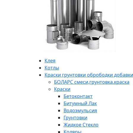
Клея
Котлы
Краски грунтовки обрободки добавк
БОЛАРС смеси,грунтовка.краска
Краски
Бетоконтакт
Битумный Лак
Водоэмульсия
Грунтовки
Жидкое Стекло
Коляры