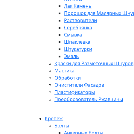
Лак Камень
Порошок для Малярных Шну
Растворители
Серебрянка
Смывка
Шпаклевка
Штукатурки
Эмаль
Краски для Разметочных Шнуров
Мастика
Обработки
Очистители Фасадов
Пластификаторы
Преоброзователь Ржавчины
Крепеж
Болты
Анкерные Болты