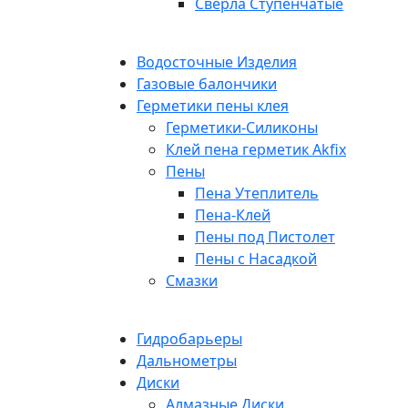
Сверла Ступенчатые
Водосточные Изделия
Газовые балончики
Герметики пены клея
Герметики-Силиконы
Клей пена герметик Akfix
Пены
Пена Утеплитель
Пена-Клей
Пены под Пистолет
Пены с Насадкой
Смазки
Гидробарьеры
Дальнометры
Диски
Алмазные Диски