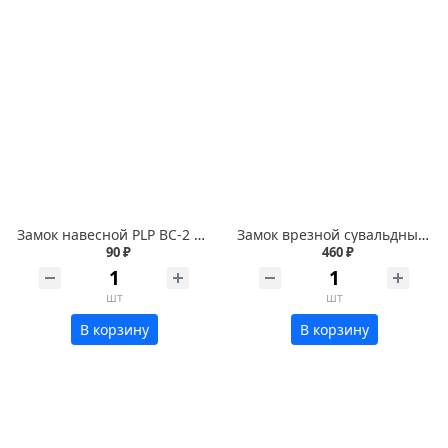
Замок навесной PLP BC-2 серый тяжелый 38мм
Замок врезной сувальдный ключ VETTORE 3B 8-4 СР хром 3 ключа 20587
90 ₽
460 ₽
шт
шт
В корзину
В корзину