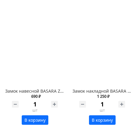
Замок навесной BASARA ZN2-3-90 МР порошковый
Замок накладной BASARA 3H-40 MWP
690 ₽
1 250 ₽
шт
шт
В корзину
В корзину