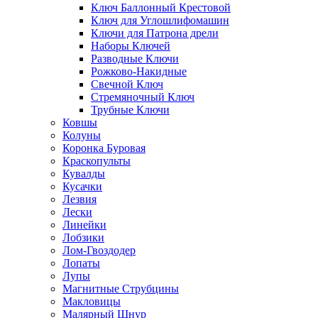
Ключ Баллонный Крестовой
Ключ для Углошлифомашин
Ключи для Патрона дрели
Наборы Ключей
Разводные Ключи
Рожково-Накидные
Свечной Ключ
Стремяночный Ключ
Трубные Ключи
Ковшы
Колуны
Коронка Буровая
Краскопульты
Кувалды
Кусачки
Лезвия
Лески
Линейки
Лобзики
Лом-Гвоздодер
Лопаты
Лупы
Магнитные Струбцины
Макловицы
Малярный Шнур