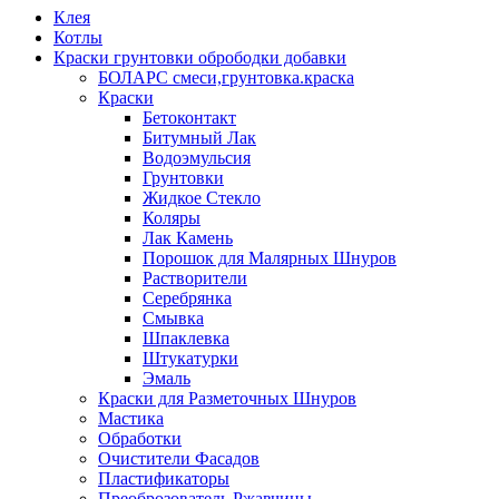
Клея
Котлы
Краски грунтовки обрободки добавки
БОЛАРС смеси,грунтовка.краска
Краски
Бетоконтакт
Битумный Лак
Водоэмульсия
Грунтовки
Жидкое Стекло
Коляры
Лак Камень
Порошок для Малярных Шнуров
Растворители
Серебрянка
Смывка
Шпаклевка
Штукатурки
Эмаль
Краски для Разметочных Шнуров
Мастика
Обработки
Очистители Фасадов
Пластификаторы
Преоброзователь Ржавчины