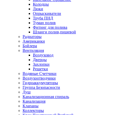
Колодцы
Люки
Опрыскиватели
Труба ПНД
Туман полив
Фитинг для полива
Шланги полив,пищевой
Радиаторы
Американки
Бойлера
Вентиляция
Воздуховод
Дверцы
Захлопки
Решетки
Водяные Счетчики
Воздухоотводчики
Гидроаккумуляторы
Группа Безопасности
Душ
Канализационная спираль
Канализация
Клапаны
Коллекторы