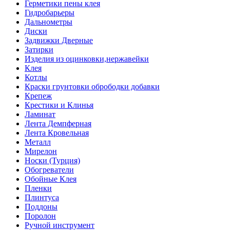
Герметики пены клея
Гидробарьеры
Дальнометры
Диски
Задвижки Дверные
Затирки
Изделия из оцинковки,нержавейки
Клея
Котлы
Краски грунтовки обрободки добавки
Крепеж
Крестики и Клинья
Ламинат
Лента Демпферная
Лента Кровельная
Металл
Мирелон
Носки (Турция)
Обогреватели
Обойные Клея
Пленки
Плинтуса
Поддоны
Поролон
Ручной инструмент