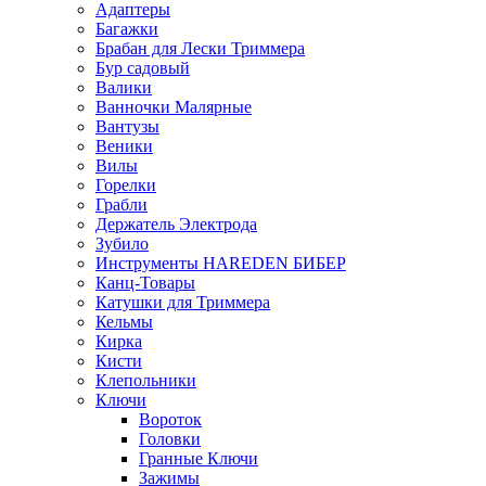
Адаптеры
Багажки
Брабан для Лески Триммера
Бур садовый
Валики
Ванночки Малярные
Вантузы
Веники
Вилы
Горелки
Грабли
Держатель Электрода
Зубило
Инструменты HAREDEN БИБЕР
Канц-Товары
Катушки для Триммера
Кельмы
Кирка
Кисти
Клепольники
Ключи
Вороток
Головки
Гранные Ключи
Зажимы