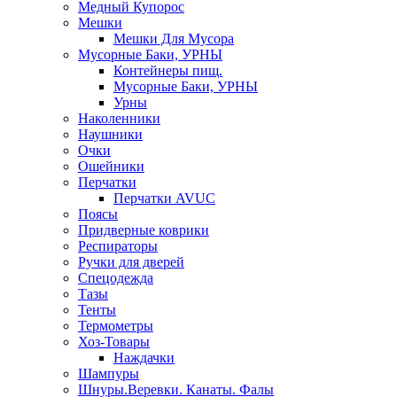
Медный Купорос
Мешки
Мешки Для Мусора
Мусорные Баки, УРНЫ
Контейнеры пищ.
Мусорные Баки, УРНЫ
Урны
Наколенники
Наушники
Очки
Ошейники
Перчатки
Перчатки AVUC
Поясы
Придверные коврики
Респираторы
Ручки для дверей
Спецодежда
Тазы
Тенты
Термометры
Хоз-Товары
Наждачки
Шампуры
Шнуры.Веревки. Канаты. Фалы