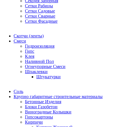
Секция Заборная
Сетки Рабицы
Сетки Садовые
Сетки Сварные
Сетки Фасадные
Скотчи (ленты)
Смеси
Гидроизоляция
Гипс
Клея
Наливной Пол
Огнеупорные Смеси
Шпаклевки
Штукатурки
Соль
Крупно габаритные строительные материалы
Бетонные Изделия
Блоки Газобетон
Виноградные Колышки
Гипсокартоны
Кирпичи