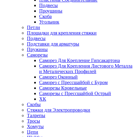
Подвесы
Проушины
Скоба
Угольник
Петли
Площадки для крепления стяжки
Подвесы
Подставки для арматуры
Пружины
Саморезы
Саморез Для Крепление Гипсакартона
Саморез Для Крепления Листового Металла
и Металических Профилей
Саморез Оконный
Саморез с Прессшайбой с Буром
Саморезы Кровельные
Саморезы с Прессшайбой Острый
ХК
Скобы
Стяжки для Электропроводки
Талрепы
Тросы
Хомуты
Цепи