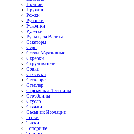
Припой
Пружины
Рожки
Рубанки
Рукоятки
Рулетки
Ручки для Валика
Секаторы
Серп
Сетки Абразивные
Скребки
Скручиватели
Совки
Стамески
Стеклорезы
Степлер
Стремянки Лестницы
Струбцины
Стусло
Стяжки
Съемник Изоляции
Терки
Тиски
Топорище
Топоры