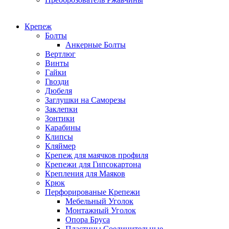
Крепеж
Болты
Анкерные Болты
Вертлюг
Винты
Гайки
Гвозди
Дюбеля
Заглушки на Саморезы
Заклепки
Зонтики
Карабины
Клипсы
Кляймер
Крепеж для маячков профиля
Крепежи для Гипсокартона
Крепления для Маяков
Крюк
Перфорированые Крепежи
Мебельный Уголок
Монтажный Уголок
Опора Бруса
Пластины Соединительные