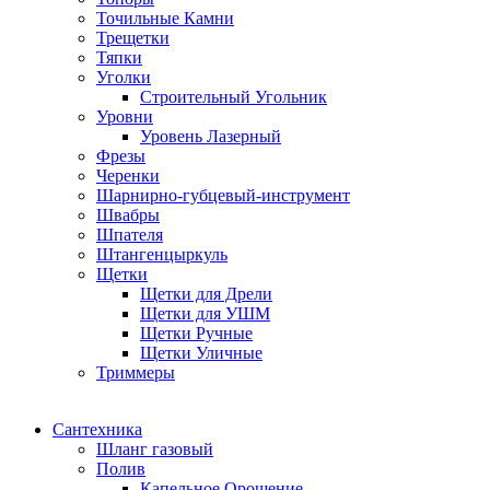
Точильные Камни
Трещетки
Тяпки
Уголки
Строительный Угольник
Уровни
Уровень Лазерный
Фрезы
Черенки
Шарнирно-губцевый-инструмент
Швабры
Шпателя
Штангенцыркуль
Щетки
Щетки для Дрели
Щетки для УШМ
Щетки Ручные
Щетки Уличные
Триммеры
Сантехника
Шланг газовый
Полив
Капельное Орошение