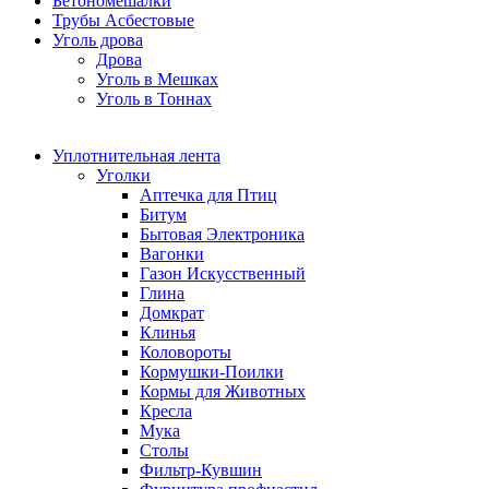
Бетономешалки
Трубы Асбестовые
Уголь дрова
Дрова
Уголь в Мешках
Уголь в Тоннах
Уплотнительная лента
Уголки
Аптечка для Птиц
Битум
Бытовая Электроника
Вагонки
Газон Искусственный
Глина
Домкрат
Клинья
Коловороты
Кормушки-Поилки
Кормы для Животных
Кресла
Мука
Столы
Фильтр-Кувшин