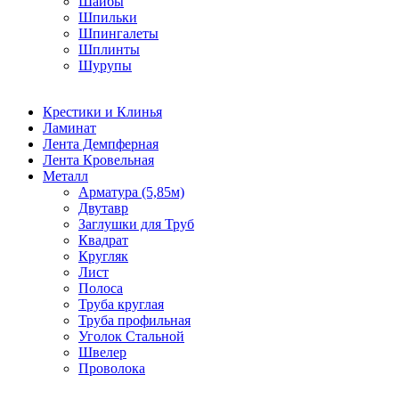
Шайбы
Шпильки
Шпингалеты
Шплинты
Шурупы
Крестики и Клинья
Ламинат
Лента Демпферная
Лента Кровельная
Металл
Арматура (5,85м)
Двутавр
Заглушки для Труб
Квадрат
Кругляк
Лист
Полоса
Труба круглая
Труба профильная
Уголок Стальной
Швелер
Проволока