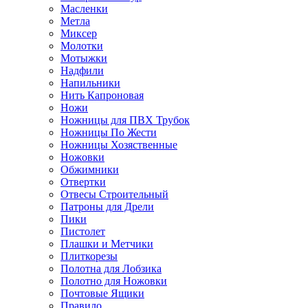
Масленки
Метла
Миксер
Молотки
Мотыжки
Надфили
Напильники
Нить Капроновая
Ножи
Ножницы для ПВХ Трубок
Ножницы По Жести
Ножницы Хозяственные
Ножовки
Обжимники
Отвертки
Отвесы Строительный
Патроны для Дрели
Пики
Пистолет
Плашки и Метчики
Плиткорезы
Полотна для Лобзика
Полотно для Ножовки
Почтовые Ящики
Правило