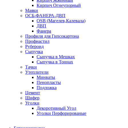
Кирпич Жженный
Кирпич Огнеупорный
Маяки
ОСБ-ФАНЕРА-ДВП
OSB (Магелев,Калевала)
ДВП
Фанера
Профиля для Гипсокартона
Профнастил
Рубероид
Сыпучка
Сыпучка в Мешках
Сыпучка в Тоннах
Тачки
Утеплители
Минваты
Пенопласты
Подложка
Цемент
Шифер
Уголки
Декоротивный Угол
Уголки Перфорированые