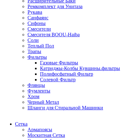
Расширительные Баки
Ремкомплект для Унитаза
Рукава
Санфаянс
Сифоны
Смесители
Смесителя BOOU-Haiba
Соли
Теплый Пол
Трапы
Фильтры
Газовые Фильтры
Катриджы-Колбы Кувшины.фильтры
Полифосфатный Фильтр
Солевой Фильтр
Флянцы
Фумленты
Хром
Черный Метал
Шланги для Стиральной Машинки
Сетка
Армапоясы
Москитная Сетка