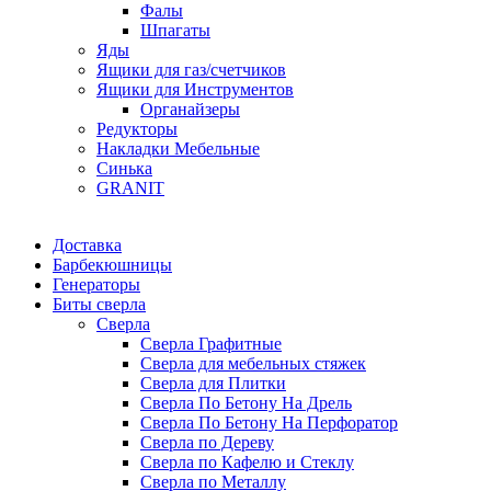
Фалы
Шпагаты
Яды
Ящики для газ/счетчиков
Ящики для Инструментов
Органайзеры
Редукторы
Накладки Мебельные
Синька
GRANIT
Доставка
Барбекюшницы
Генераторы
Биты сверла
Сверла
Сверла Графитные
Сверла для мебельных стяжек
Сверла для Плитки
Сверла По Бетону На Дрель
Сверла По Бетону На Перфоратор
Сверла по Дереву
Сверла по Кафелю и Стеклу
Сверла по Металлу