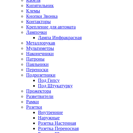
Кабеля
Кипятильник
Клемы
Кнопки Звонка
Контакторы
Крепление для автомата
Лампочки
Лампа Инфракрасная
Металлорукав
Мультиметры
Наконечники
Патроны
Паяльники
Переноски
Подрозетники
Под Гипсу
Под Штукатурку
Прожектора
Разветвители
Рамки
Розетки
Внутренние
Наружные
Розетка Настенная
Розетка Переносная