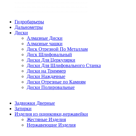
Гидробарьеры
Дальнометры
Диски
Алмазные Диски
Алмазные чашки
Диск Отрезной По Металлам
Диск Шлифовальный
Диски Для Церкулярки
Диски Для Шлифовального Станка
Диски на Триммер
Диски Наждачные
Диски Отрезные по Камням
Диски Полировальные
Задвижки Дверные
Затирки
Изделия из оцинковки,нержавейки
Жестяные Изделия
Нержавеющие Изделия