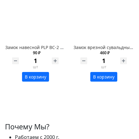
Замок навесной PLP BC-2 серый тяжелый 38мм
Замок врезной сувальдный ключ VETTORE 3B 8-4 СР хром 3 ключа 20587
90 ₽
460 ₽
шт
шт
В корзину
В корзину
Почему Мы?
Работаем с 2000 г.