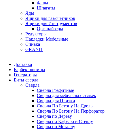
Фалы
Шпагаты
Яды
Ящики для газ/счетчиков
Ящики для Инструментов
Органайзеры
Редукторы
Накладки Мебельные
Синька
GRANIT
Доставка
Барбекюшницы
Генераторы
Биты сверла
Сверла
Сверла Графитные
Сверла для мебельных стяжек
Сверла для Плитки
Сверла По Бетону На Дрель
Сверла По Бетону На Перфоратор
Сверла по Дереву
Сверла по Кафелю и Стеклу
Сверла по Металлу