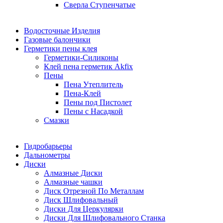
Сверла Ступенчатые
Водосточные Изделия
Газовые балончики
Герметики пены клея
Герметики-Силиконы
Клей пена герметик Akfix
Пены
Пена Утеплитель
Пена-Клей
Пены под Пистолет
Пены с Насадкой
Смазки
Гидробарьеры
Дальнометры
Диски
Алмазные Диски
Алмазные чашки
Диск Отрезной По Металлам
Диск Шлифовальный
Диски Для Церкулярки
Диски Для Шлифовального Станка