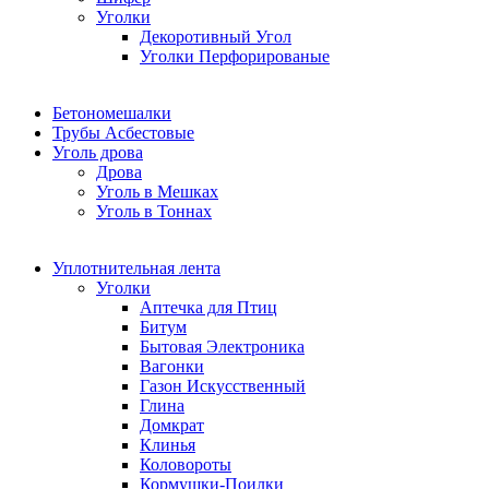
Уголки
Декоротивный Угол
Уголки Перфорированые
Бетономешалки
Трубы Асбестовые
Уголь дрова
Дрова
Уголь в Мешках
Уголь в Тоннах
Уплотнительная лента
Уголки
Аптечка для Птиц
Битум
Бытовая Электроника
Вагонки
Газон Искусственный
Глина
Домкрат
Клинья
Коловороты
Кормушки-Поилки