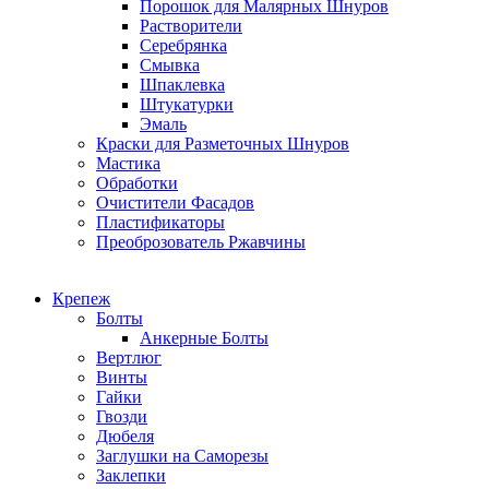
Порошок для Малярных Шнуров
Растворители
Серебрянка
Смывка
Шпаклевка
Штукатурки
Эмаль
Краски для Разметочных Шнуров
Мастика
Обработки
Очистители Фасадов
Пластификаторы
Преоброзователь Ржавчины
Крепеж
Болты
Анкерные Болты
Вертлюг
Винты
Гайки
Гвозди
Дюбеля
Заглушки на Саморезы
Заклепки