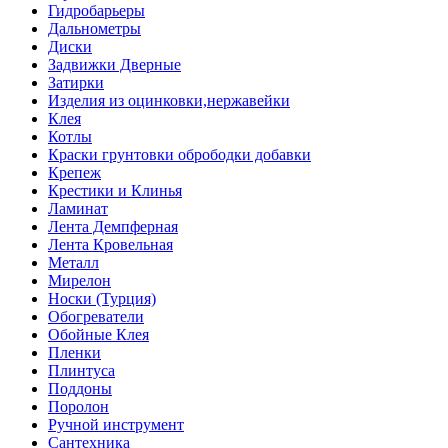
Гидробарьеры
Дальнометры
Диски
Задвижки Дверные
Затирки
Изделия из оцинковки,нержавейки
Клея
Котлы
Краски грунтовки обрободки добавки
Крепеж
Крестики и Клинья
Ламинат
Лента Демпферная
Лента Кровельная
Металл
Мирелон
Носки (Турция)
Обогреватели
Обойные Клея
Пленки
Плинтуса
Поддоны
Поролон
Ручной инструмент
Сантехника