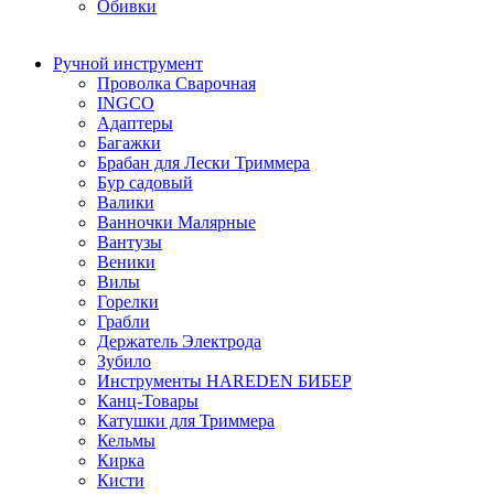
Обивки
Ручной инструмент
Проволка Сварочная
INGCO
Адаптеры
Багажки
Брабан для Лески Триммера
Бур садовый
Валики
Ванночки Малярные
Вантузы
Веники
Вилы
Горелки
Грабли
Держатель Электрода
Зубило
Инструменты HAREDEN БИБЕР
Канц-Товары
Катушки для Триммера
Кельмы
Кирка
Кисти