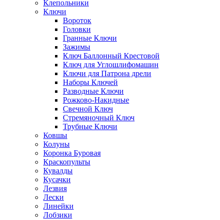
Клепольники
Ключи
Вороток
Головки
Гранные Ключи
Зажимы
Ключ Баллонный Крестовой
Ключ для Углошлифомашин
Ключи для Патрона дрели
Наборы Ключей
Разводные Ключи
Рожково-Накидные
Свечной Ключ
Стремяночный Ключ
Трубные Ключи
Ковшы
Колуны
Коронка Буровая
Краскопульты
Кувалды
Кусачки
Лезвия
Лески
Линейки
Лобзики