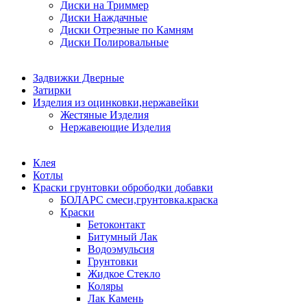
Диски на Триммер
Диски Наждачные
Диски Отрезные по Камням
Диски Полировальные
Задвижки Дверные
Затирки
Изделия из оцинковки,нержавейки
Жестяные Изделия
Нержавеющие Изделия
Клея
Котлы
Краски грунтовки обрободки добавки
БОЛАРС смеси,грунтовка.краска
Краски
Бетоконтакт
Битумный Лак
Водоэмульсия
Грунтовки
Жидкое Стекло
Коляры
Лак Камень