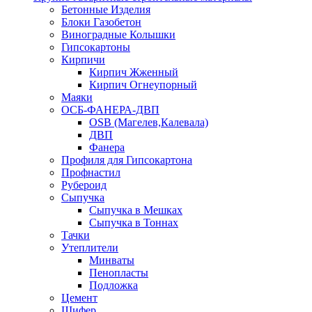
Бетонные Изделия
Блоки Газобетон
Виноградные Колышки
Гипсокартоны
Кирпичи
Кирпич Жженный
Кирпич Огнеупорный
Маяки
ОСБ-ФАНЕРА-ДВП
OSB (Магелев,Калевала)
ДВП
Фанера
Профиля для Гипсокартона
Профнастил
Рубероид
Сыпучка
Сыпучка в Мешках
Сыпучка в Тоннах
Тачки
Утеплители
Минваты
Пенопласты
Подложка
Цемент
Шифер