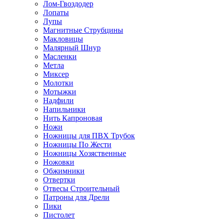
Лом-Гвоздодер
Лопаты
Лупы
Магнитные Струбцины
Макловицы
Малярный Шнур
Масленки
Метла
Миксер
Молотки
Мотыжки
Надфили
Напильники
Нить Капроновая
Ножи
Ножницы для ПВХ Трубок
Ножницы По Жести
Ножницы Хозяственные
Ножовки
Обжимники
Отвертки
Отвесы Строительный
Патроны для Дрели
Пики
Пистолет