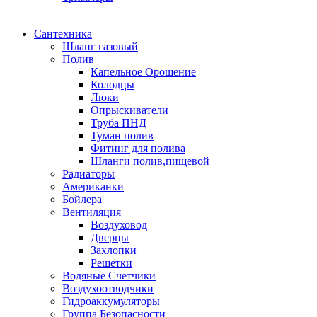
Сантехника
Шланг газовый
Полив
Капельное Орошение
Колодцы
Люки
Опрыскиватели
Труба ПНД
Туман полив
Фитинг для полива
Шланги полив,пищевой
Радиаторы
Американки
Бойлера
Вентиляция
Воздуховод
Дверцы
Захлопки
Решетки
Водяные Счетчики
Воздухоотводчики
Гидроаккумуляторы
Группа Безопасности