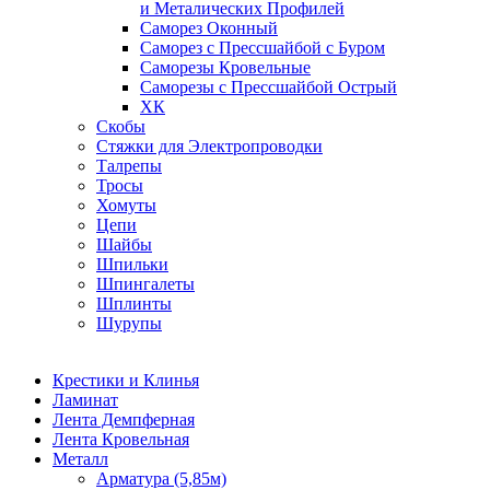
и Металических Профилей
Саморез Оконный
Саморез с Прессшайбой с Буром
Саморезы Кровельные
Саморезы с Прессшайбой Острый
ХК
Скобы
Стяжки для Электропроводки
Талрепы
Тросы
Хомуты
Цепи
Шайбы
Шпильки
Шпингалеты
Шплинты
Шурупы
Крестики и Клинья
Ламинат
Лента Демпферная
Лента Кровельная
Металл
Арматура (5,85м)