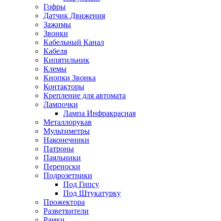
Гофры
Датчик Движения
Зажимы
Звонки
Кабельный Канал
Кабеля
Кипятильник
Клемы
Кнопки Звонка
Контакторы
Крепление для автомата
Лампочки
Лампа Инфракрасная
Металлорукав
Мультиметры
Наконечники
Патроны
Паяльники
Переноски
Подрозетники
Под Гипсу
Под Штукатурку
Прожектора
Разветвители
Рамки