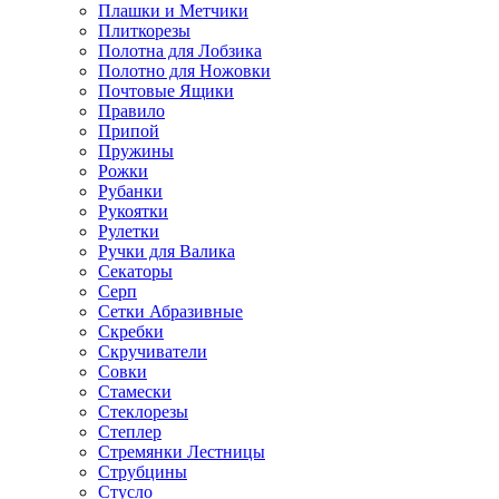
Плашки и Метчики
Плиткорезы
Полотна для Лобзика
Полотно для Ножовки
Почтовые Ящики
Правило
Припой
Пружины
Рожки
Рубанки
Рукоятки
Рулетки
Ручки для Валика
Секаторы
Серп
Сетки Абразивные
Скребки
Скручиватели
Совки
Стамески
Стеклорезы
Степлер
Стремянки Лестницы
Струбцины
Стусло