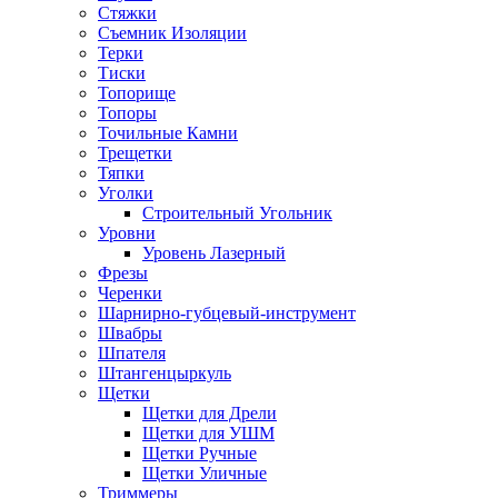
Стяжки
Съемник Изоляции
Терки
Тиски
Топорище
Топоры
Точильные Камни
Трещетки
Тяпки
Уголки
Строительный Угольник
Уровни
Уровень Лазерный
Фрезы
Черенки
Шарнирно-губцевый-инструмент
Швабры
Шпателя
Штангенцыркуль
Щетки
Щетки для Дрели
Щетки для УШМ
Щетки Ручные
Щетки Уличные
Триммеры