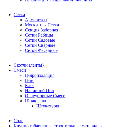
Сетка
Армапоясы
Москитная Сетка
Секция Заборная
Сетки Рабицы
Сетки Садовые
Сетки Сварные
Сетки Фасадные
Скотчи (ленты)
Смеси
Гидроизоляция
Гипс
Клея
Наливной Пол
Огнеупорные Смеси
Шпаклевки
Штукатурки
Соль
Крупно габаритные строительные материалы