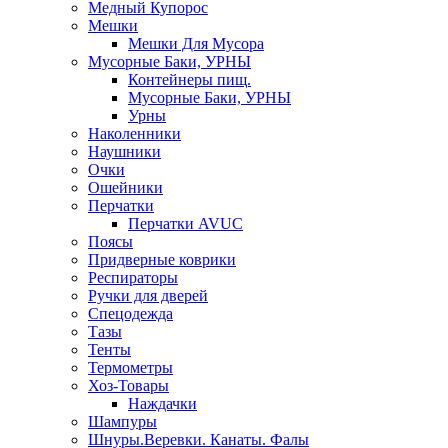
Медный Купорос
Мешки
Мешки Для Мусора
Мусорные Баки, УРНЫ
Контейнеры пищ.
Мусорные Баки, УРНЫ
Урны
Наколенники
Наушники
Очки
Ошейники
Перчатки
Перчатки AVUC
Поясы
Придверные коврики
Респираторы
Ручки для дверей
Спецодежда
Тазы
Тенты
Термометры
Хоз-Товары
Наждачки
Шампуры
Шнуры.Веревки. Канаты. Фалы