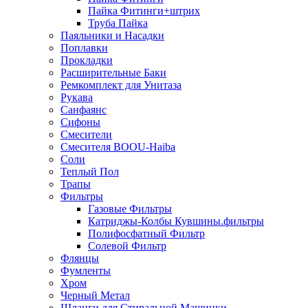
Пайка Фитинги+штрих
Труба Пайка
Паяльники и Насадки
Поплавки
Прокладки
Расширительные Баки
Ремкомплект для Унитаза
Рукава
Санфаянс
Сифоны
Смесители
Смесителя BOOU-Haiba
Соли
Теплый Пол
Трапы
Фильтры
Газовые Фильтры
Катриджы-Колбы Кувшины.фильтры
Полифосфатный Фильтр
Солевой Фильтр
Флянцы
Фумленты
Хром
Черный Метал
Шланги для Стиральной Машинки