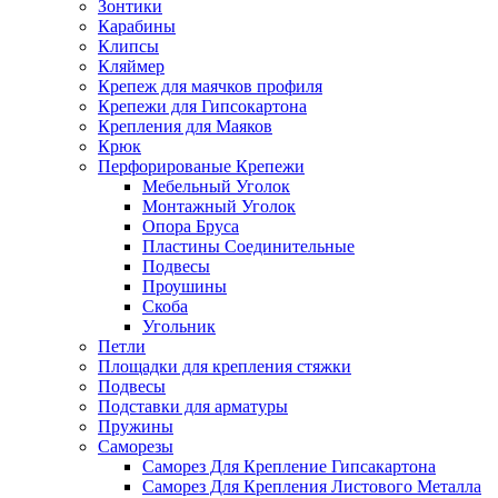
Зонтики
Карабины
Клипсы
Кляймер
Крепеж для маячков профиля
Крепежи для Гипсокартона
Крепления для Маяков
Крюк
Перфорированые Крепежи
Мебельный Уголок
Монтажный Уголок
Опора Бруса
Пластины Соединительные
Подвесы
Проушины
Скоба
Угольник
Петли
Площадки для крепления стяжки
Подвесы
Подставки для арматуры
Пружины
Саморезы
Саморез Для Крепление Гипсакартона
Саморез Для Крепления Листового Металла