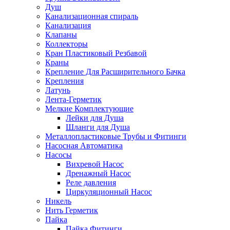
Душ
Канализационная спираль
Канализация
Клапаны
Коллекторы
Кран Пластиковый Резбавой
Краны
Крепление Для Расширительного Бачка
Крепления
Латунь
Лента-Герметик
Мелкие Комплектующие
Лейки для Душа
Шланги для Душа
Металлопластиковые Трубы и Фитинги
Насосная Автоматика
Насосы
Вихревой Насос
Дренажный Насос
Реле давления
Циркуляционный Насос
Никель
Нить Герметик
Пайка
Пайка Фитинги