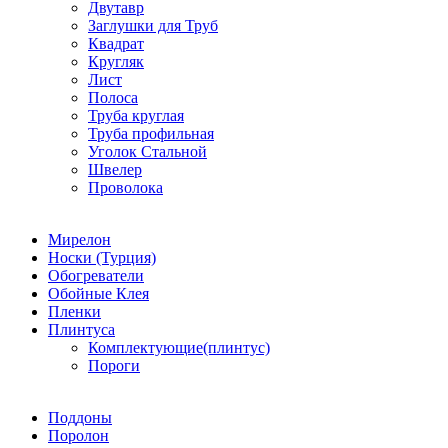
Двутавр
Заглушки для Труб
Квадрат
Кругляк
Лист
Полоса
Труба круглая
Труба профильная
Уголок Стальной
Швелер
Проволока
Мирелон
Носки (Турция)
Обогреватели
Обойные Клея
Пленки
Плинтуса
Комплектующие(плинтус)
Пороги
Поддоны
Поролон