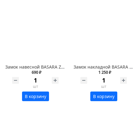
Замок навесной BASARA ZN2-3-90 МР порошковый
Замок накладной BASARA 3H-40 MWP
690 ₽
1 250 ₽
шт
шт
В корзину
В корзину