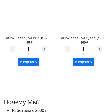
Замок навесной PLP BC-2 серый тяжелый 38мм
Замок врезной сувальдный ключ VETTORE 3B 8-4 СР хром 3 ключа 20587
90 ₽
460 ₽
шт
шт
В корзину
В корзину
Почему Мы?
Работаем с 2000 г.