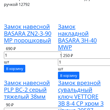
ручкой 12792
Замок навесной
Замок
BASARA ZN2-3-90
накладной
МР порошковый
BASARA 3H-40
MWP
690 ₽
1 250 ₽
шт
шт
В корзину
В корзину
Замок навесной
Замок врезной
PLP BC-2 серый
сувальдный
тяжелый 38мм
ключ VETTORE
3B 8-4 СР хром 3
90 ₽