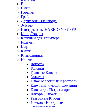
Веники
Вилы
Горелки
Грабли
Держатель Электрода
Зубило
Инструменты HAREDEN БИБЕР
Канц-Товары
Катушки для Триммера
Кельмы
Кирка
Кисти
Клепольники
Ключи
Вороток
Головки
Гранные Ключи
Зажимы
Ключ Баллонный Крестовой
Ключ для Углошлифомашин
Ключи для Патрона дрели
Наборы Ключей
Разводные Ключи
Рожково-Накидные
Свечной Ключ