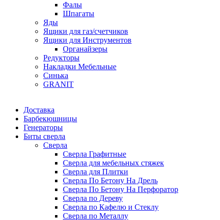
Фалы
Шпагаты
Яды
Ящики для газ/счетчиков
Ящики для Инструментов
Органайзеры
Редукторы
Накладки Мебельные
Синька
GRANIT
Доставка
Барбекюшницы
Генераторы
Биты сверла
Сверла
Сверла Графитные
Сверла для мебельных стяжек
Сверла для Плитки
Сверла По Бетону На Дрель
Сверла По Бетону На Перфоратор
Сверла по Дереву
Сверла по Кафелю и Стеклу
Сверла по Металлу