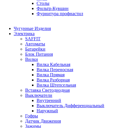
Столы
Фильтр-Кувшин
Фурнитура профнастил
Чугунные Изделия
Электрика
SAFFIT
Автоматы
Батарейки
Блок Питания
Вилки
Вилка Кабельная
Вилка Переносная
Вилка Прямая
Вилка Разборная
Вилка Штепсельная
Вставка Светодиодная
Выключатели
Внутренний
Выключатель Дифференциальный
Наружный
Гофры
Датчик Движения
Зажимы