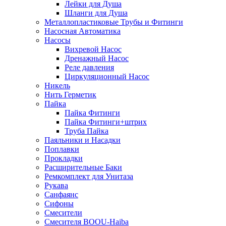
Лейки для Душа
Шланги для Душа
Металлопластиковые Трубы и Фитинги
Насосная Автоматика
Насосы
Вихревой Насос
Дренажный Насос
Реле давления
Циркуляционный Насос
Никель
Нить Герметик
Пайка
Пайка Фитинги
Пайка Фитинги+штрих
Труба Пайка
Паяльники и Насадки
Поплавки
Прокладки
Расширительные Баки
Ремкомплект для Унитаза
Рукава
Санфаянс
Сифоны
Смесители
Смесителя BOOU-Haiba