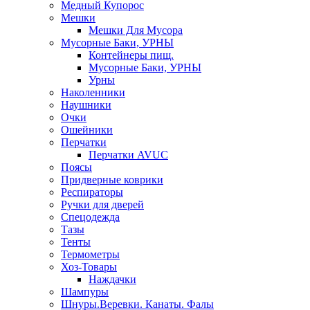
Медный Купорос
Мешки
Мешки Для Мусора
Мусорные Баки, УРНЫ
Контейнеры пищ.
Мусорные Баки, УРНЫ
Урны
Наколенники
Наушники
Очки
Ошейники
Перчатки
Перчатки AVUC
Поясы
Придверные коврики
Респираторы
Ручки для дверей
Спецодежда
Тазы
Тенты
Термометры
Хоз-Товары
Наждачки
Шампуры
Шнуры.Веревки. Канаты. Фалы