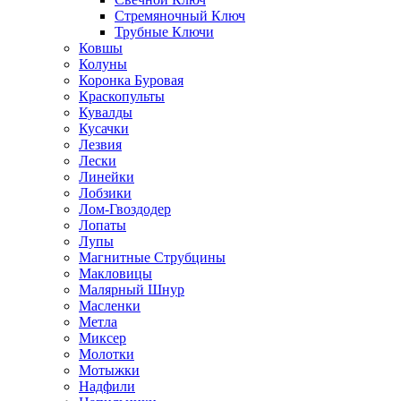
Стремяночный Ключ
Трубные Ключи
Ковшы
Колуны
Коронка Буровая
Краскопульты
Кувалды
Кусачки
Лезвия
Лески
Линейки
Лобзики
Лом-Гвоздодер
Лопаты
Лупы
Магнитные Струбцины
Макловицы
Малярный Шнур
Масленки
Метла
Миксер
Молотки
Мотыжки
Надфили