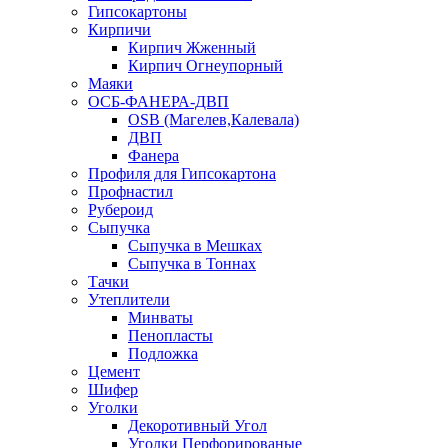
Гипсокартоны
Кирпичи
Кирпич Жженный
Кирпич Огнеупорный
Маяки
ОСБ-ФАНЕРА-ДВП
OSB (Магелев,Калевала)
ДВП
Фанера
Профиля для Гипсокартона
Профнастил
Рубероид
Сыпучка
Сыпучка в Мешках
Сыпучка в Тоннах
Тачки
Утеплители
Минваты
Пенопласты
Подложка
Цемент
Шифер
Уголки
Декоротивный Угол
Уголки Перфорированые