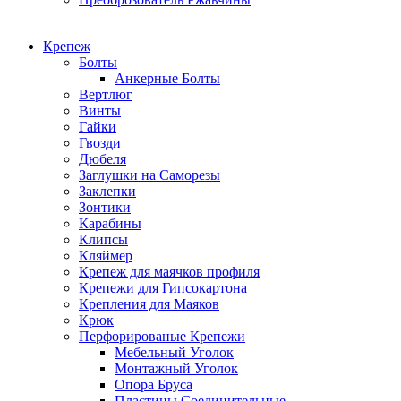
Крепеж
Болты
Анкерные Болты
Вертлюг
Винты
Гайки
Гвозди
Дюбеля
Заглушки на Саморезы
Заклепки
Зонтики
Карабины
Клипсы
Кляймер
Крепеж для маячков профиля
Крепежи для Гипсокартона
Крепления для Маяков
Крюк
Перфорированые Крепежи
Мебельный Уголок
Монтажный Уголок
Опора Бруса
Пластины Соединительные