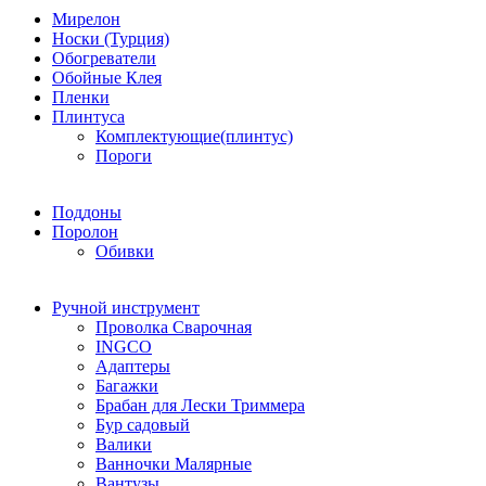
Мирелон
Носки (Турция)
Обогреватели
Обойные Клея
Пленки
Плинтуса
Комплектующие(плинтус)
Пороги
Поддоны
Поролон
Обивки
Ручной инструмент
Проволка Сварочная
INGCO
Адаптеры
Багажки
Брабан для Лески Триммера
Бур садовый
Валики
Ванночки Малярные
Вантузы