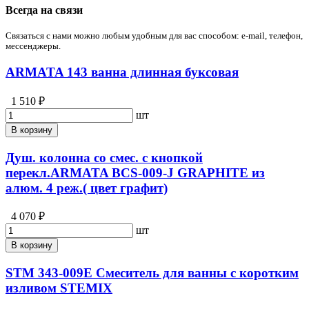
Всегда на связи
Связаться с нами можно любым удобным для вас способом: e-mail, телефон,
мессенджеры.
ARMATA 143 ванна длинная буксовая
1 510 ₽
шт
В корзину
Душ. колонна со смес. с кнопкой
перекл.ARMATA BCS-009-J GRAPHITE из
алюм. 4 реж.( цвет графит)
4 070 ₽
шт
В корзину
STM 343-009E Смеситель для ванны с коротким
изливом STEMIX