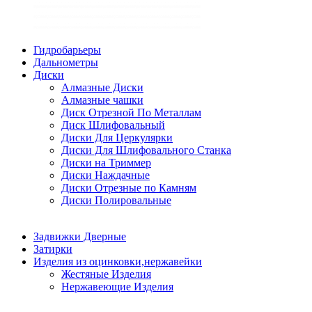
Гидробарьеры
Дальнометры
Диски
Алмазные Диски
Алмазные чашки
Диск Отрезной По Металлам
Диск Шлифовальный
Диски Для Церкулярки
Диски Для Шлифовального Станка
Диски на Триммер
Диски Наждачные
Диски Отрезные по Камням
Диски Полировальные
Задвижки Дверные
Затирки
Изделия из оцинковки,нержавейки
Жестяные Изделия
Нержавеющие Изделия