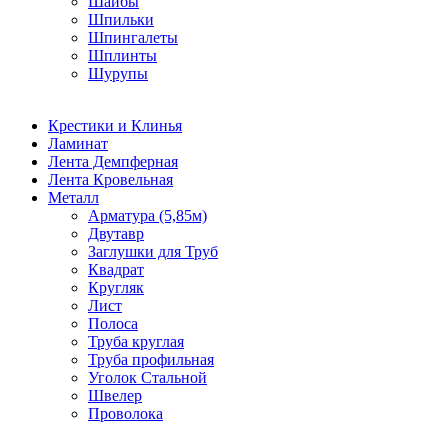
Шайбы
Шпильки
Шпингалеты
Шплинты
Шурупы
Крестики и Клинья
Ламинат
Лента Демпферная
Лента Кровельная
Металл
Арматура (5,85м)
Двутавр
Заглушки для Труб
Квадрат
Кругляк
Лист
Полоса
Труба круглая
Труба профильная
Уголок Стальной
Швелер
Проволока