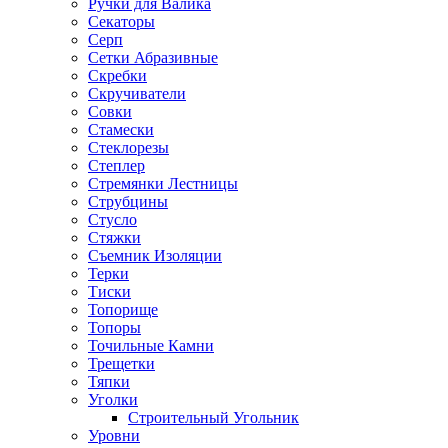
Ручки для Валика
Секаторы
Серп
Сетки Абразивные
Скребки
Скручиватели
Совки
Стамески
Стеклорезы
Степлер
Стремянки Лестницы
Струбцины
Стусло
Стяжки
Съемник Изоляции
Терки
Тиски
Топорище
Топоры
Точильные Камни
Трещетки
Тяпки
Уголки
Строительный Угольник
Уровни