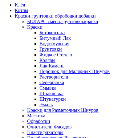
Клея
Котлы
Краски грунтовки обрободки добавки
БОЛАРС смеси,грунтовка.краска
Краски
Бетоконтакт
Битумный Лак
Водоэмульсия
Грунтовки
Жидкое Стекло
Коляры
Лак Камень
Порошок для Малярных Шнуров
Растворители
Серебрянка
Смывка
Шпаклевка
Штукатурки
Эмаль
Краски для Разметочных Шнуров
Мастика
Обработки
Очистители Фасадов
Пластификаторы
Преоброзователь Ржавчины