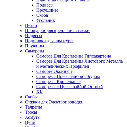
Подвесы
Проушины
Скоба
Угольник
Петли
Площадки для крепления стяжки
Подвесы
Подставки для арматуры
Пружины
Саморезы
Саморез Для Крепление Гипсакартона
Саморез Для Крепления Листового Металла
и Металических Профилей
Саморез Оконный
Саморез с Прессшайбой с Буром
Саморезы Кровельные
Саморезы с Прессшайбой Острый
ХК
Скобы
Стяжки для Электропроводки
Талрепы
Тросы
Хомуты
Цепи