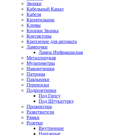
Звонки
Кабельный Канал
Кабеля
Кипятильник
Клемы
Кнопки Звонка
Контакторы
Крепление для автомата
Лампочки
Лампа Инфракрасная
Металлорукав
Мультиметры
Наконечники
Патроны
Паяльники
Переноски
Подрозетники
Под Гипсу
Под Штукатурку
Прожектора
Разветвители
Рамки
Розетки
Внутренние
Наружные