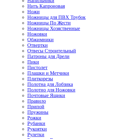
Напильники
Нить Капроновая
Ножи
Ножницы для ПВХ Трубок
Ножницы По Жести
Ножницы Хозяственные
Ножовки
Обжимники
Отвертки
Отвесы Строительный
Патроны для Дрели
Пики
Пистолет
Плашки и Метчики
Плиткорезы
Полотна для Лобзика
Полотно для Ножовки
Почтовые Ящики
Правило
Припой
Пружины
Рожки
Рубанки
Рукоятки
Рулетки