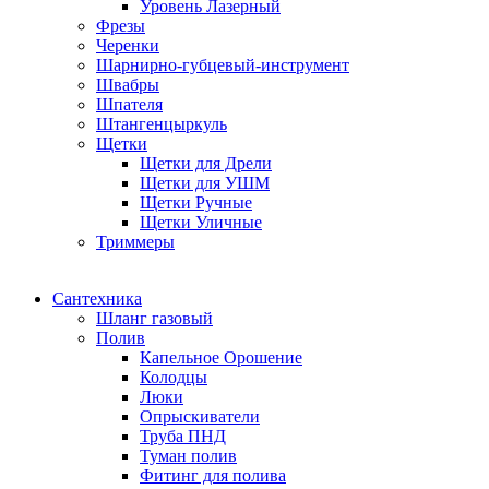
Уровень Лазерный
Фрезы
Черенки
Шарнирно-губцевый-инструмент
Швабры
Шпателя
Штангенцыркуль
Щетки
Щетки для Дрели
Щетки для УШМ
Щетки Ручные
Щетки Уличные
Триммеры
Сантехника
Шланг газовый
Полив
Капельное Орошение
Колодцы
Люки
Опрыскиватели
Труба ПНД
Туман полив
Фитинг для полива