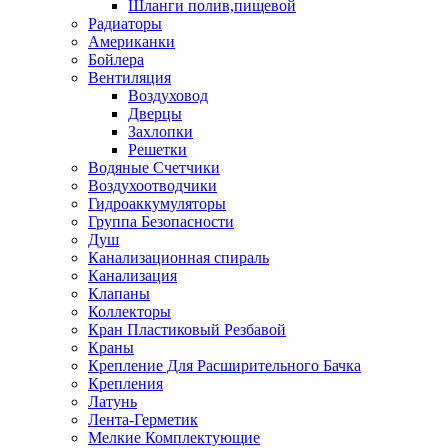
Шланги полив,пищевой
Радиаторы
Американки
Бойлера
Вентиляция
Воздуховод
Дверцы
Захлопки
Решетки
Водяные Счетчики
Воздухоотводчики
Гидроаккумуляторы
Группа Безопасности
Душ
Канализационная спираль
Канализация
Клапаны
Коллекторы
Кран Пластиковый Резбавой
Краны
Крепление Для Расширительного Бачка
Крепления
Латунь
Лента-Герметик
Мелкие Комплектующие