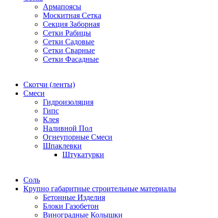
Армапоясы
Москитная Сетка
Секция Заборная
Сетки Рабицы
Сетки Садовые
Сетки Сварные
Сетки Фасадные
Скотчи (ленты)
Смеси
Гидроизоляция
Гипс
Клея
Наливной Пол
Огнеупорные Смеси
Шпаклевки
Штукатурки
Соль
Крупно габаритные строительные материалы
Бетонные Изделия
Блоки Газобетон
Виноградные Колышки