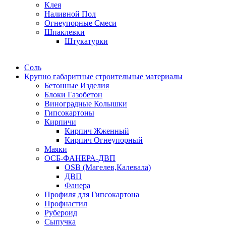
Клея
Наливной Пол
Огнеупорные Смеси
Шпаклевки
Штукатурки
Соль
Крупно габаритные строительные материалы
Бетонные Изделия
Блоки Газобетон
Виноградные Колышки
Гипсокартоны
Кирпичи
Кирпич Жженный
Кирпич Огнеупорный
Маяки
ОСБ-ФАНЕРА-ДВП
OSB (Магелев,Калевала)
ДВП
Фанера
Профиля для Гипсокартона
Профнастил
Рубероид
Сыпучка