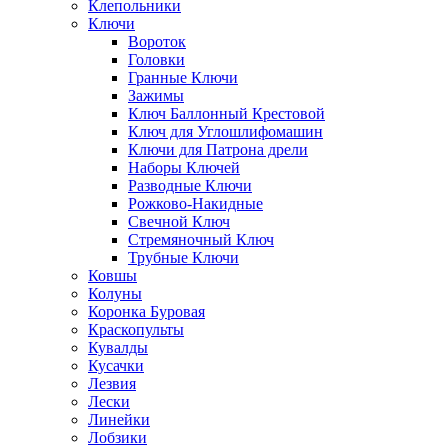
Клепольники
Ключи
Вороток
Головки
Гранные Ключи
Зажимы
Ключ Баллонный Крестовой
Ключ для Углошлифомашин
Ключи для Патрона дрели
Наборы Ключей
Разводные Ключи
Рожково-Накидные
Свечной Ключ
Стремяночный Ключ
Трубные Ключи
Ковшы
Колуны
Коронка Буровая
Краскопульты
Кувалды
Кусачки
Лезвия
Лески
Линейки
Лобзики