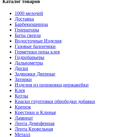
Каталог товаров
1000 мелочей
Доставка
Барбекюшницы
Генераторы
Биты сверла
Водосточные Изделия
Газовые балончики
Герметики пены клея
Гидробарьеры
Дальнометры
Диски
Задвижки Дверные
Затирки
Изделия из оцинковки,нержавейки
Клея
Котлы
Краски грунтовки обрободки добавки
Крепеж
Крестики и Клинья
Ламинат
Лента Демпферная
Лента Кровельная
Металл