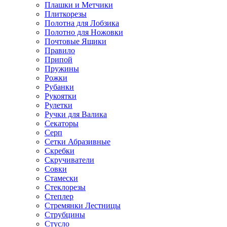
Плашки и Метчики
Плиткорезы
Полотна для Лобзика
Полотно для Ножовки
Почтовые Ящики
Правило
Припой
Пружины
Рожки
Рубанки
Рукоятки
Рулетки
Ручки для Валика
Секаторы
Серп
Сетки Абразивные
Скребки
Скручиватели
Совки
Стамески
Стеклорезы
Степлер
Стремянки Лестницы
Струбцины
Стусло