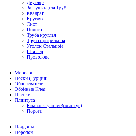
Двутавр
Заглушки для Труб
Квадрат
Кругляк
Лист
Полоса
Труба круглая
Труба профильная
Уголок Стальной
Швелер
Проволока
Мирелон
Носки (Турция)
Обогреватели
Обойные Клея
Пленки
Плинтуса
Комплектующие(плинтус)
Пороги
Поддоны
Поролон