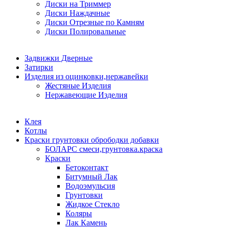
Диски на Триммер
Диски Наждачные
Диски Отрезные по Камням
Диски Полировальные
Задвижки Дверные
Затирки
Изделия из оцинковки,нержавейки
Жестяные Изделия
Нержавеющие Изделия
Клея
Котлы
Краски грунтовки обрободки добавки
БОЛАРС смеси,грунтовка.краска
Краски
Бетоконтакт
Битумный Лак
Водоэмульсия
Грунтовки
Жидкое Стекло
Коляры
Лак Камень