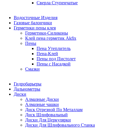
Сверла Ступенчатые
Водосточные Изделия
Газовые балончики
Герметики пены клея
Герметики-Силиконы
Клей пена герметик Akfix
Пены
Пена Утеплитель
Пена-Клей
Пены под Пистолет
Пены с Насадкой
Смазки
Гидробарьеры
Дальнометры
Диски
Алмазные Диски
Алмазные чашки
Диск Отрезной По Металлам
Диск Шлифовальный
Диски Для Церкулярки
Диски Для Шлифовального Станка