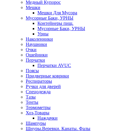
Медный Купорос
Мешки
Мешки Для Мусора
Мусорные Баки, УРНЫ
Контейнеры пищ.
Мусорные Баки, УРНЫ
Урны
Наколенники
Наушники
Очки
Ошейники
Перчатки
Перчатки AVUC
Поясы
Придверные коврики
Респираторы
Ручки для дверей
Спецодежда
Тазы
Тенты
Термометры
Хоз-Товары
Наждачки
Шампуры
Шнуры.Веревки. Канаты. Фалы