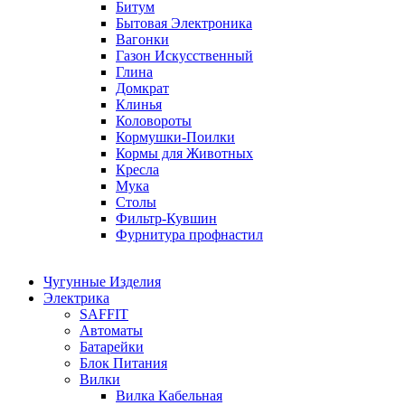
Битум
Бытовая Электроника
Вагонки
Газон Искусственный
Глина
Домкрат
Клинья
Коловороты
Кормушки-Поилки
Кормы для Животных
Кресла
Мука
Столы
Фильтр-Кувшин
Фурнитура профнастил
Чугунные Изделия
Электрика
SAFFIT
Автоматы
Батарейки
Блок Питания
Вилки
Вилка Кабельная