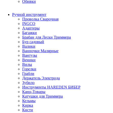
Обивки
Ручной инструмент
Проволка Сварочная
INGCO
Адаптеры
Багажки
Брабан для Лески Триммера
Бур садовый
Валики
Ванночки Малярные
Вантузы
Веники
Вилы
Горелки
Грабли
Держатель Электрода
Зубило
Инструменты HAREDEN БИБЕР
Канц-Товары
Катушки для Триммера
Кельмы
Кирка
Кисти