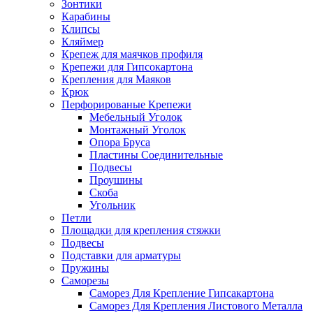
Зонтики
Карабины
Клипсы
Кляймер
Крепеж для маячков профиля
Крепежи для Гипсокартона
Крепления для Маяков
Крюк
Перфорированые Крепежи
Мебельный Уголок
Монтажный Уголок
Опора Бруса
Пластины Соединительные
Подвесы
Проушины
Скоба
Угольник
Петли
Площадки для крепления стяжки
Подвесы
Подставки для арматуры
Пружины
Саморезы
Саморез Для Крепление Гипсакартона
Саморез Для Крепления Листового Металла