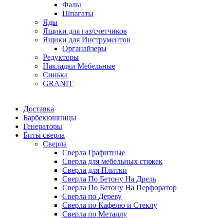
Фалы
Шпагаты
Яды
Ящики для газ/счетчиков
Ящики для Инструментов
Органайзеры
Редукторы
Накладки Мебельные
Синька
GRANIT
Доставка
Барбекюшницы
Генераторы
Биты сверла
Сверла
Сверла Графитные
Сверла для мебельных стяжек
Сверла для Плитки
Сверла По Бетону На Дрель
Сверла По Бетону На Перфоратор
Сверла по Дереву
Сверла по Кафелю и Стеклу
Сверла по Металлу