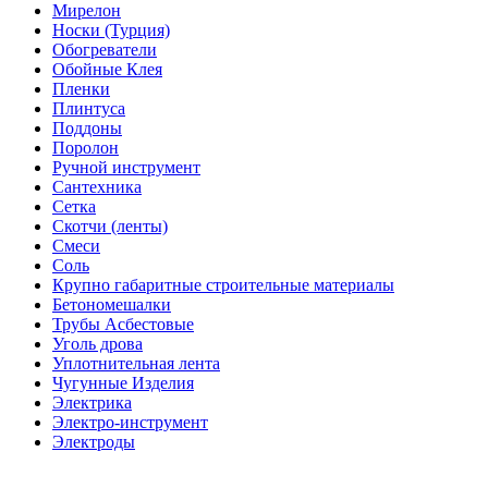
Мирелон
Носки (Турция)
Обогреватели
Обойные Клея
Пленки
Плинтуса
Поддоны
Поролон
Ручной инструмент
Сантехника
Сетка
Скотчи (ленты)
Смеси
Соль
Крупно габаритные строительные материалы
Бетономешалки
Трубы Асбестовые
Уголь дрова
Уплотнительная лента
Чугунные Изделия
Электрика
Электро-инструмент
Электроды