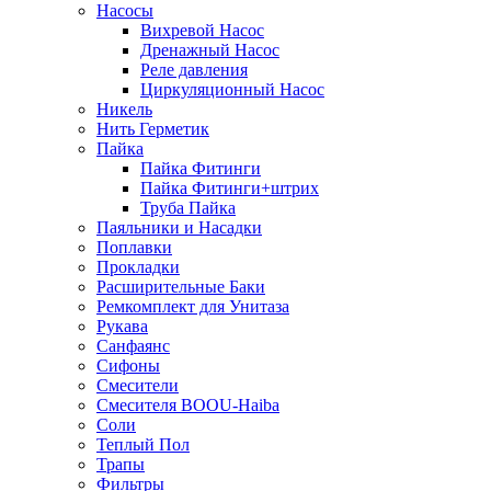
Насосы
Вихревой Насос
Дренажный Насос
Реле давления
Циркуляционный Насос
Никель
Нить Герметик
Пайка
Пайка Фитинги
Пайка Фитинги+штрих
Труба Пайка
Паяльники и Насадки
Поплавки
Прокладки
Расширительные Баки
Ремкомплект для Унитаза
Рукава
Санфаянс
Сифоны
Смесители
Смесителя BOOU-Haiba
Соли
Теплый Пол
Трапы
Фильтры