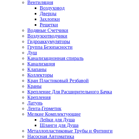
Вентиляция
Воздуховод
Дверцы
Захлопки
Решетки
Водяные Счетчики
Воздухоотводчики
Гидроаккумуляторы
Группа Безопасности
Душ
Канализационная спираль
Канализация
Клапаны
Коллекторы
Кран Пластиковый Резбавой
Краны
Крепление Для Расширительного Бачка
Крепления
Латунь
Лента-Герметик
Мелкие Комплектующие
Лейки для Душа
Шланги для Душа
Металлопластиковые Трубы и Фитинги
Насосная Автоматика