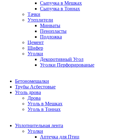
Сыпучка в Мешках
Сыпучка в Тоннах
Тачки
Утеплители
Минваты
Пенопласты
Подложка
Цемент
Шифер
Уголки
Декоротивный Угол
Уголки Перфорированые
Бетономешалки
Трубы Асбестовые
Уголь дрова
Дрова
Уголь в Мешках
Уголь в Тоннах
Уплотнительная лента
Уголки
Аптечка для Птиц