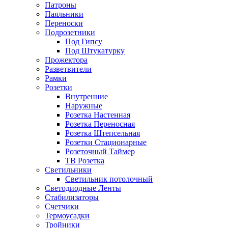
Патроны
Паяльники
Переноски
Подрозетники
Под Гипсу
Под Штукатурку
Прожектора
Разветвители
Рамки
Розетки
Внутренние
Наружные
Розетка Настенная
Розетка Переносная
Розетка Штепсельная
Розетки Стационарные
Розеточный Таймер
ТВ Розетка
Светильники
Светильник потолочный
Светодиодные Ленты
Стабилизаторы
Счетчики
Термоусадки
Тройники