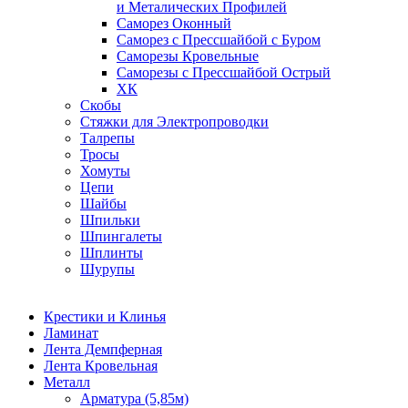
и Металических Профилей
Саморез Оконный
Саморез с Прессшайбой с Буром
Саморезы Кровельные
Саморезы с Прессшайбой Острый
ХК
Скобы
Стяжки для Электропроводки
Талрепы
Тросы
Хомуты
Цепи
Шайбы
Шпильки
Шпингалеты
Шплинты
Шурупы
Крестики и Клинья
Ламинат
Лента Демпферная
Лента Кровельная
Металл
Арматура (5,85м)