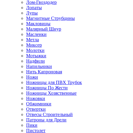
Лом-Гвоздодер
Лопаты
Лупы
Магнитные Струбцины
Макловицы
Малярный Шнур
Масленки
Метла
Миксер
Молотки
Мотыжки
Надфили
Напильники
Нить Капроновая
Ножи
Ножницы для ПВХ Трубок
Ножницы По Жести
Ножницы Хозяственные
Ножовки
Обжимники
Отвертки
Отвесы Строительный
Патроны для Дрели
Пики
Пистолет