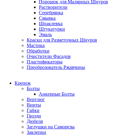
Порошок для Малярных Шнуров
Растворители
Серебрянка
Смывка
Шпаклевка
Штукатурки
Эмаль
Краски для Разметочных Шнуров
Мастика
Обработки
Очистители Фасадов
Пластификаторы
Преоброзователь Ржавчины
Крепеж
Болты
Анкерные Болты
Вертлюг
Винты
Гайки
Гвозди
Дюбеля
Заглушки на Саморезы
Заклепки