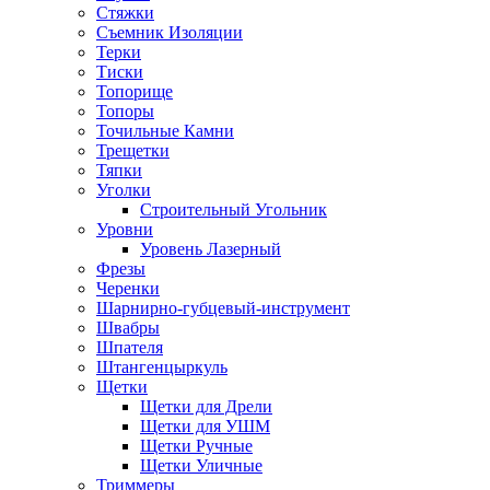
Стяжки
Съемник Изоляции
Терки
Тиски
Топорище
Топоры
Точильные Камни
Трещетки
Тяпки
Уголки
Строительный Угольник
Уровни
Уровень Лазерный
Фрезы
Черенки
Шарнирно-губцевый-инструмент
Швабры
Шпателя
Штангенцыркуль
Щетки
Щетки для Дрели
Щетки для УШМ
Щетки Ручные
Щетки Уличные
Триммеры