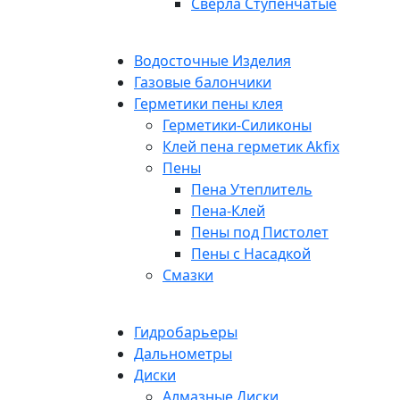
Сверла Ступенчатые
Водосточные Изделия
Газовые балончики
Герметики пены клея
Герметики-Силиконы
Клей пена герметик Akfix
Пены
Пена Утеплитель
Пена-Клей
Пены под Пистолет
Пены с Насадкой
Смазки
Гидробарьеры
Дальнометры
Диски
Алмазные Диски