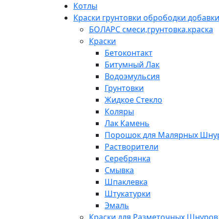
Котлы
Краски грунтовки обрободки добавк
БОЛАРС смеси,грунтовка.краска
Краски
Бетоконтакт
Битумный Лак
Водоэмульсия
Грунтовки
Жидкое Стекло
Коляры
Лак Камень
Порошок для Малярных Шну
Растворители
Серебрянка
Смывка
Шпаклевка
Штукатурки
Эмаль
Краски для Разметочных Шнуров