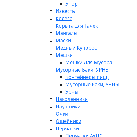
Упор
Известь
Колеса
Корыта для Тачек
Мангалы
Маски
Медный Купорос
Мешки
Мешки Для Мусора
Мусорные Баки, УРНЫ
Контейнеры пищ.
Мусорные Баки, УРНЫ
Урны
Наколенники
Наушники
Очки
Ошейники
Перчатки
Перчатки AVUC