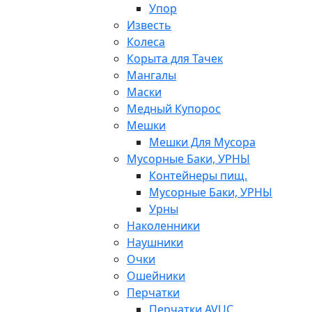
Упор
Известь
Колеса
Корыта для Тачек
Мангалы
Маски
Медный Купорос
Мешки
Мешки Для Мусора
Мусорные Баки, УРНЫ
Контейнеры пищ.
Мусорные Баки, УРНЫ
Урны
Наколенники
Наушники
Очки
Ошейники
Перчатки
Перчатки AVUC