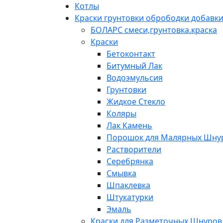
Котлы
Краски грунтовки обрободки добавк
БОЛАРС смеси,грунтовка.краска
Краски
Бетоконтакт
Битумный Лак
Водоэмульсия
Грунтовки
Жидкое Стекло
Коляры
Лак Камень
Порошок для Малярных Шну
Растворители
Серебрянка
Смывка
Шпаклевка
Штукатурки
Эмаль
Краски для Разметочных Шнуров