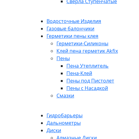
Сверла Ступенчатые
Водосточные Изделия
Газовые балончики
Герметики пены клея
Герметики-Силиконы
Клей пена герметик Akfix
Пены
Пена Утеплитель
Пена-Клей
Пены под Пистолет
Пены с Насадкой
Смазки
Гидробарьеры
Дальнометры
Диски
Алмазные Диски