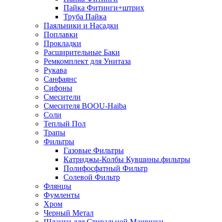
Пайка Фитинги+штрих
Труба Пайка
Паяльники и Насадки
Поплавки
Прокладки
Расширительные Баки
Ремкомплект для Унитаза
Рукава
Санфаянс
Сифоны
Смесители
Смесителя BOOU-Haiba
Соли
Теплый Пол
Трапы
Фильтры
Газовые Фильтры
Катриджы-Колбы Кувшины.фильтры
Полифосфатный Фильтр
Солевой Фильтр
Флянцы
Фумленты
Хром
Черный Метал
Шланги для Стиральной Машинки