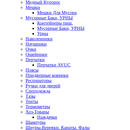
Медный Купорос
Мешки
Мешки Для Мусора
Мусорные Баки, УРНЫ
Контейнеры пищ.
Мусорные Баки, УРНЫ
Урны
Наколенники
Наушники
Очки
Ошейники
Перчатки
Перчатки AVUC
Поясы
Придверные коврики
Респираторы
Ручки для дверей
Спецодежда
Тазы
Тенты
Термометры
Хоз-Товары
Наждачки
Шампуры
Шнуры.Веревки. Канаты. Фалы