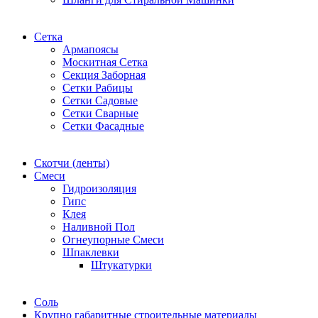
Сетка
Армапоясы
Москитная Сетка
Секция Заборная
Сетки Рабицы
Сетки Садовые
Сетки Сварные
Сетки Фасадные
Скотчи (ленты)
Смеси
Гидроизоляция
Гипс
Клея
Наливной Пол
Огнеупорные Смеси
Шпаклевки
Штукатурки
Соль
Крупно габаритные строительные материалы