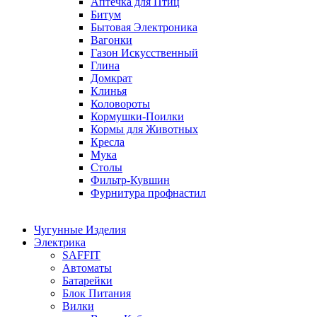
Аптечка для Птиц
Битум
Бытовая Электроника
Вагонки
Газон Искусственный
Глина
Домкрат
Клинья
Коловороты
Кормушки-Поилки
Кормы для Животных
Кресла
Мука
Столы
Фильтр-Кувшин
Фурнитура профнастил
Чугунные Изделия
Электрика
SAFFIT
Автоматы
Батарейки
Блок Питания
Вилки