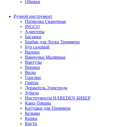
Обивки
Ручной инструмент
Проволка Сварочная
INGCO
Адаптеры
Багажки
Брабан для Лески Триммера
Бур садовый
Валики
Ванночки Малярные
Вантузы
Веники
Вилы
Горелки
Грабли
Держатель Электрода
Зубило
Инструменты HAREDEN БИБЕР
Канц-Товары
Катушки для Триммера
Кельмы
Кирка
Кисти