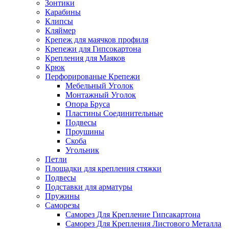
Зонтики
Карабины
Клипсы
Кляймер
Крепеж для маячков профиля
Крепежи для Гипсокартона
Крепления для Маяков
Крюк
Перфорированые Крепежи
Мебельный Уголок
Монтажный Уголок
Опора Бруса
Пластины Соединительные
Подвесы
Проушины
Скоба
Угольник
Петли
Площадки для крепления стяжки
Подвесы
Подставки для арматуры
Пружины
Саморезы
Саморез Для Крепление Гипсакартона
Саморез Для Крепления Листового Металла