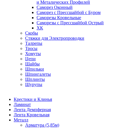
и Металических Профилей
Саморез Оконный
Саморез с Прессшайбой с Буром
Саморезы Кровельные
Саморезы с Прессшайбой Острый
ХК
Скобы
Стяжки для Электропроводки
Талрепы
Тросы
Хомуты
Цепи
Шайбы
Шпильки
Шпингалеты
Шплинты
Шурупы
Крестики и Клинья
Ламинат
Лента Демпферная
Лента Кровельная
Металл
Арматура (5,85м)