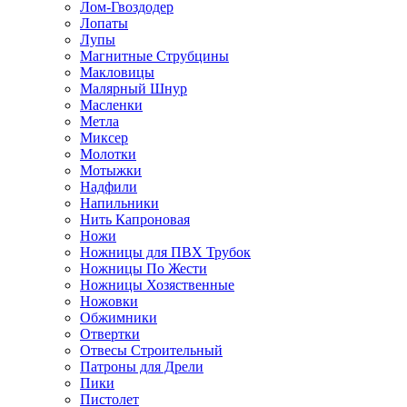
Лом-Гвоздодер
Лопаты
Лупы
Магнитные Струбцины
Макловицы
Малярный Шнур
Масленки
Метла
Миксер
Молотки
Мотыжки
Надфили
Напильники
Нить Капроновая
Ножи
Ножницы для ПВХ Трубок
Ножницы По Жести
Ножницы Хозяственные
Ножовки
Обжимники
Отвертки
Отвесы Строительный
Патроны для Дрели
Пики
Пистолет