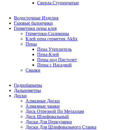
Сверла Ступенчатые
Водосточные Изделия
Газовые балончики
Герметики пены клея
Герметики-Силиконы
Клей пена герметик Akfix
Пены
Пена Утеплитель
Пена-Клей
Пены под Пистолет
Пены с Насадкой
Смазки
Гидробарьеры
Дальнометры
Диски
Алмазные Диски
Алмазные чашки
Диск Отрезной По Металлам
Диск Шлифовальный
Диски Для Церкулярки
Диски Для Шлифовального Станка