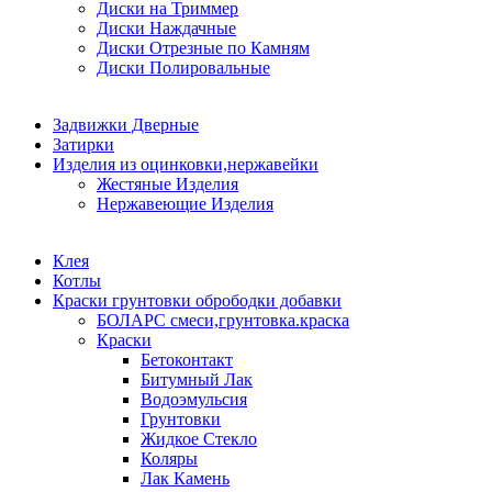
Диски на Триммер
Диски Наждачные
Диски Отрезные по Камням
Диски Полировальные
Задвижки Дверные
Затирки
Изделия из оцинковки,нержавейки
Жестяные Изделия
Нержавеющие Изделия
Клея
Котлы
Краски грунтовки обрободки добавки
БОЛАРС смеси,грунтовка.краска
Краски
Бетоконтакт
Битумный Лак
Водоэмульсия
Грунтовки
Жидкое Стекло
Коляры
Лак Камень