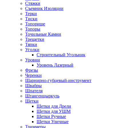
Стяжки
Съемник Изоляции
Терки
Тиски
Топорище
Топоры
Точильные Камни
Трещетки
Тяпки
Уголки
Строительный Угольник
Уровни
Уровень Лазерный
Фрезы
Черенки
Шарнирно-губцевый-инструмент
Швабры
Шпателя
Штангенцыркуль
Щетки
Щетки для Дрели
Щетки для УШМ
Щетки Ручные
Щетки Уличные
Триммеры