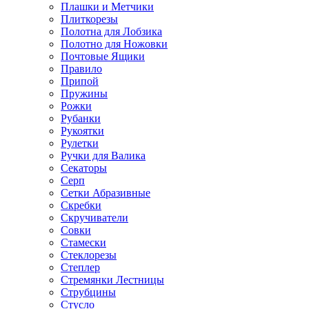
Плашки и Метчики
Плиткорезы
Полотна для Лобзика
Полотно для Ножовки
Почтовые Ящики
Правило
Припой
Пружины
Рожки
Рубанки
Рукоятки
Рулетки
Ручки для Валика
Секаторы
Серп
Сетки Абразивные
Скребки
Скручиватели
Совки
Стамески
Стеклорезы
Степлер
Стремянки Лестницы
Струбцины
Стусло