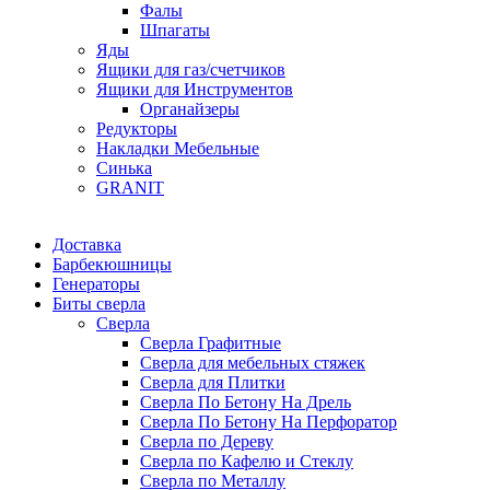
Фалы
Шпагаты
Яды
Ящики для газ/счетчиков
Ящики для Инструментов
Органайзеры
Редукторы
Накладки Мебельные
Синька
GRANIT
Доставка
Барбекюшницы
Генераторы
Биты сверла
Сверла
Сверла Графитные
Сверла для мебельных стяжек
Сверла для Плитки
Сверла По Бетону На Дрель
Сверла По Бетону На Перфоратор
Сверла по Дереву
Сверла по Кафелю и Стеклу
Сверла по Металлу