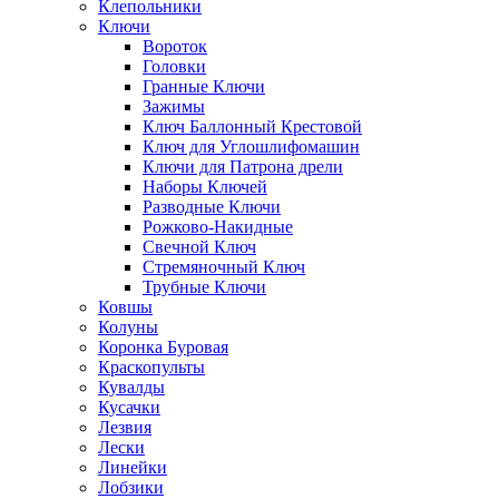
Клепольники
Ключи
Вороток
Головки
Гранные Ключи
Зажимы
Ключ Баллонный Крестовой
Ключ для Углошлифомашин
Ключи для Патрона дрели
Наборы Ключей
Разводные Ключи
Рожково-Накидные
Свечной Ключ
Стремяночный Ключ
Трубные Ключи
Ковшы
Колуны
Коронка Буровая
Краскопульты
Кувалды
Кусачки
Лезвия
Лески
Линейки
Лобзики