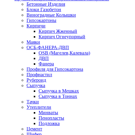
Бетонные Изделия
Блоки Газобетон
Виноградные Колышки
Гипсокартоны
Кирпичи
Кирпич Жженный
Кирпич Огнеупорный
Маяки
ОСБ-ФАНЕРА-ДВП
OSB (Магелев,Калевала)
ДВП
Фанера
Профиля для Гипсокартона
Профнастил
Рубероид
Сыпучка
Сыпучка в Мешках
Сыпучка в Тоннах
Тачки
Утеплители
Минваты
Пенопласты
Подложка
Цемент
Шифер