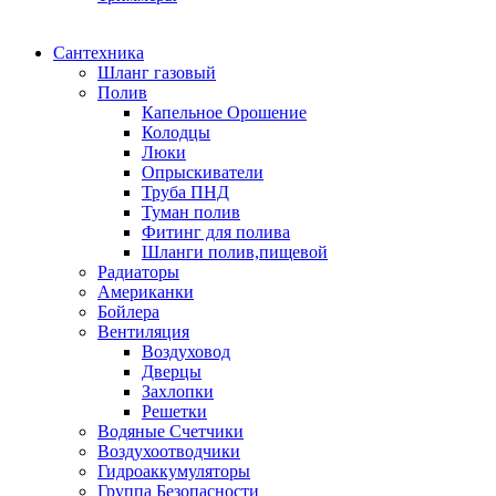
Сантехника
Шланг газовый
Полив
Капельное Орошение
Колодцы
Люки
Опрыскиватели
Труба ПНД
Туман полив
Фитинг для полива
Шланги полив,пищевой
Радиаторы
Американки
Бойлера
Вентиляция
Воздуховод
Дверцы
Захлопки
Решетки
Водяные Счетчики
Воздухоотводчики
Гидроаккумуляторы
Группа Безопасности