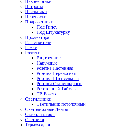
Наконечники
Патроны
Паяльники
Переноски
Подрозетники
Под Гипсу
Под Штукатурку
Прожектора
Разветвители
Рамки
Розетки
Внутренние
Наружные
Розетка Настенная
Розетка Переносная
Розетка Штепсельная
Розетки Стационарные
Розеточный Таймер
ТВ Розетка
Светильники
Светильник потолочный
Светодиодные Ленты
Стабилизаторы
Счетчики
Термоусадки