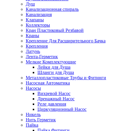
Душ
Канализационная спираль
Канализация
Клапаны
Коллекторы
Кран Пластиковый Резбавой
Краны
Крепление Для Расширительного Бачка
Крепления
Латунь
Лента-Герметик
Мелкие Комплектующие
Лейки для Душа
Шланги для Душа
Металлопластиковые Трубы и Фитинги
Насосная Автоматика
Насосы
Вихревой Насос
Дренажный Насос
Реле давления
Циркуляционный Насос
Никель
Нить Герметик
Пайка
Пайка Фитинги