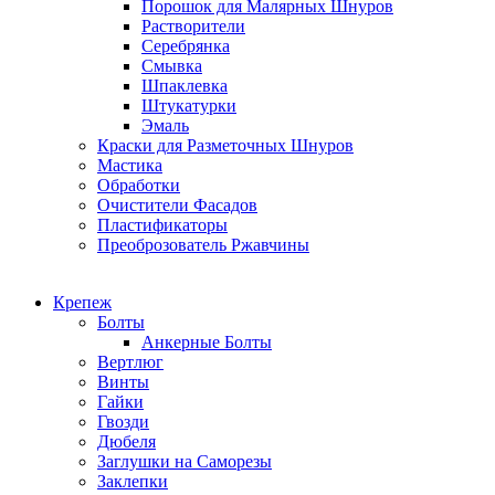
Порошок для Малярных Шнуров
Растворители
Серебрянка
Смывка
Шпаклевка
Штукатурки
Эмаль
Краски для Разметочных Шнуров
Мастика
Обработки
Очистители Фасадов
Пластификаторы
Преоброзователь Ржавчины
Крепеж
Болты
Анкерные Болты
Вертлюг
Винты
Гайки
Гвозди
Дюбеля
Заглушки на Саморезы
Заклепки