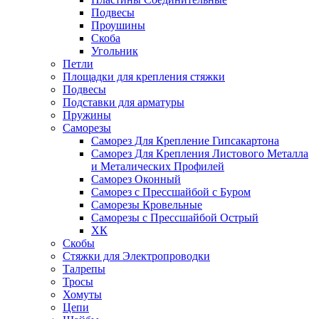
Подвесы
Проушины
Скоба
Угольник
Петли
Площадки для крепления стяжки
Подвесы
Подставки для арматуры
Пружины
Саморезы
Саморез Для Крепление Гипсакартона
Саморез Для Крепления Листового Металла
и Металических Профилей
Саморез Оконный
Саморез с Прессшайбой с Буром
Саморезы Кровельные
Саморезы с Прессшайбой Острый
ХК
Скобы
Стяжки для Электропроводки
Талрепы
Тросы
Хомуты
Цепи