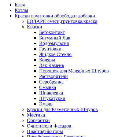
Клея
Котлы
Краски грунтовки обрободки добавки
БОЛАРС смеси,грунтовка.краска
Краски
Бетоконтакт
Битумный Лак
Водоэмульсия
Грунтовки
Жидкое Стекло
Коляры
Лак Камень
Порошок для Малярных Шнуров
Растворители
Серебрянка
Смывка
Шпаклевка
Штукатурки
Эмаль
Краски для Разметочных Шнуров
Мастика
Обработки
Очистители Фасадов
Пластификаторы
Преоброзователь Ржавчины