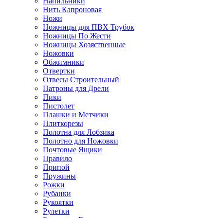
Напильники
Нить Капроновая
Ножи
Ножницы для ПВХ Трубок
Ножницы По Жести
Ножницы Хозяственные
Ножовки
Обжимники
Отвертки
Отвесы Строительный
Патроны для Дрели
Пики
Пистолет
Плашки и Метчики
Плиткорезы
Полотна для Лобзика
Полотно для Ножовки
Почтовые Ящики
Правило
Припой
Пружины
Рожки
Рубанки
Рукоятки
Рулетки