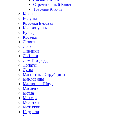
Стремяночный Ключ
Трубные Ключи
Ковшы
Колуны
Коронка Буровая
Краскопульты
Кувалды
Кусачки
Лезвия
Лески
Линейки
Лобзики
Лом-Гвоздодер
Лопаты
Лупы
Магнитные Струбцины
Макловицы
Малярный Шнур
Масленки
Метла
Миксер
Молотки
Мотыжки
Надфили