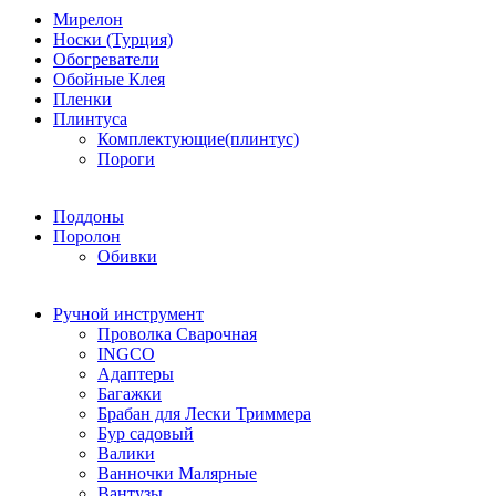
Мирелон
Носки (Турция)
Обогреватели
Обойные Клея
Пленки
Плинтуса
Комплектующие(плинтус)
Пороги
Поддоны
Поролон
Обивки
Ручной инструмент
Проволка Сварочная
INGCO
Адаптеры
Багажки
Брабан для Лески Триммера
Бур садовый
Валики
Ванночки Малярные
Вантузы