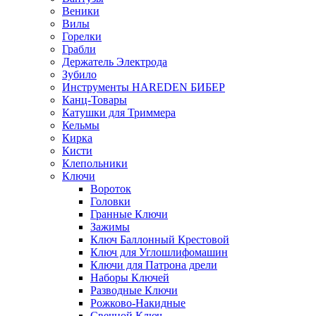
Веники
Вилы
Горелки
Грабли
Держатель Электрода
Зубило
Инструменты HAREDEN БИБЕР
Канц-Товары
Катушки для Триммера
Кельмы
Кирка
Кисти
Клепольники
Ключи
Вороток
Головки
Гранные Ключи
Зажимы
Ключ Баллонный Крестовой
Ключ для Углошлифомашин
Ключи для Патрона дрели
Наборы Ключей
Разводные Ключи
Рожково-Накидные
Свечной Ключ