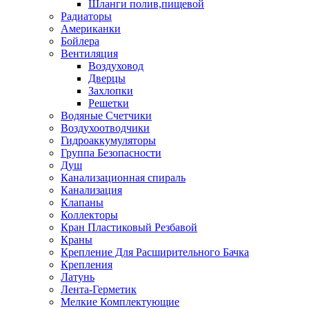
Шланги полив,пищевой
Радиаторы
Американки
Бойлера
Вентиляция
Воздуховод
Дверцы
Захлопки
Решетки
Водяные Счетчики
Воздухоотводчики
Гидроаккумуляторы
Группа Безопасности
Душ
Канализационная спираль
Канализация
Клапаны
Коллекторы
Кран Пластиковый Резбавой
Краны
Крепление Для Расширительного Бачка
Крепления
Латунь
Лента-Герметик
Мелкие Комплектующие