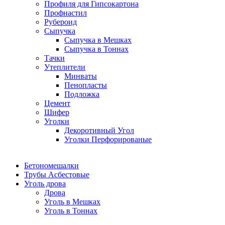
Профиля для Гипсокартона
Профнастил
Рубероид
Сыпучка
Сыпучка в Мешках
Сыпучка в Тоннах
Тачки
Утеплители
Минваты
Пенопласты
Подложка
Цемент
Шифер
Уголки
Декоротивный Угол
Уголки Перфорированые
Бетономешалки
Трубы Асбестовые
Уголь дрова
Дрова
Уголь в Мешках
Уголь в Тоннах