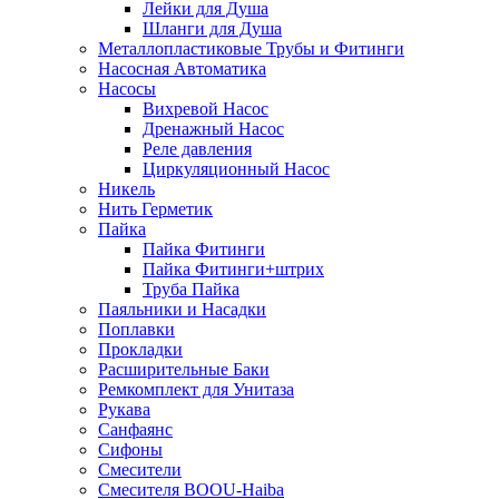
Лейки для Душа
Шланги для Душа
Металлопластиковые Трубы и Фитинги
Насосная Автоматика
Насосы
Вихревой Насос
Дренажный Насос
Реле давления
Циркуляционный Насос
Никель
Нить Герметик
Пайка
Пайка Фитинги
Пайка Фитинги+штрих
Труба Пайка
Паяльники и Насадки
Поплавки
Прокладки
Расширительные Баки
Ремкомплект для Унитаза
Рукава
Санфаянс
Сифоны
Смесители
Смесителя BOOU-Haiba