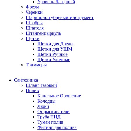
Уровень Лазерный
Фрезы
Черенки
Шарнирно-губцевый-инструмент
Швабры
Шпателя
Штангенцыркуль
Щетки
Щетки для Дрели
Щетки для УШМ
Щетки Ручные
Щетки Уличные
Триммеры
Сантехника
Шланг газовый
Полив
Капельное Орошение
Колодцы
Люки
Опрыскиватели
Труба ПНД
Туман полив
Фитинг для полива