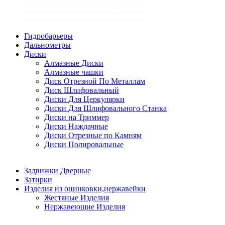
Гидробарьеры
Дальнометры
Диски
Алмазные Диски
Алмазные чашки
Диск Отрезной По Металлам
Диск Шлифовальный
Диски Для Церкулярки
Диски Для Шлифовального Станка
Диски на Триммер
Диски Наждачные
Диски Отрезные по Камням
Диски Полировальные
Задвижки Дверные
Затирки
Изделия из оцинковки,нержавейки
Жестяные Изделия
Нержавеющие Изделия