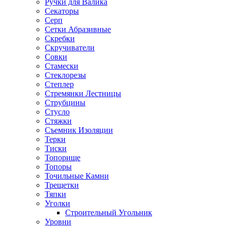
Ручки для Валика
Секаторы
Серп
Сетки Абразивные
Скребки
Скручиватели
Совки
Стамески
Стеклорезы
Степлер
Стремянки Лестницы
Струбцины
Стусло
Стяжки
Съемник Изоляции
Терки
Тиски
Топорище
Топоры
Точильные Камни
Трещетки
Тяпки
Уголки
Строительный Угольник
Уровни