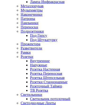
Лампа Инфракрасная
Металлорукав
Мультиметры
Наконечники
Патроны
Паяльники
Переноски
Подрозетники
Под Гипсу
Под Штукатурку
Прожектора
Разветвители
Рамки
Розетки
Внутренние
Наружные
Розетка Настенная
Розетка Переносная
Розетка Штепсельная
Розетки Стационарные
Розеточный Таймер
ТВ Розетка
Светильники
Светильник потолочный
Светодиодные Ленты