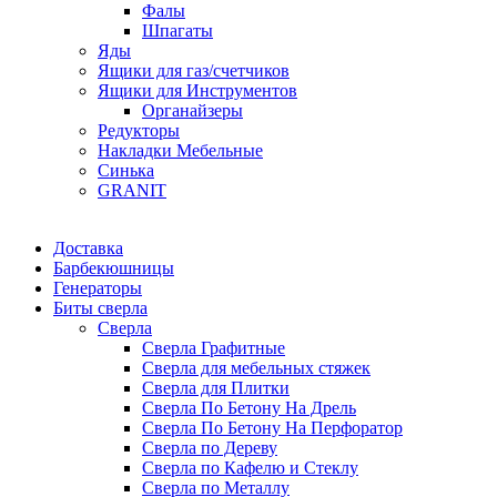
Фалы
Шпагаты
Яды
Ящики для газ/счетчиков
Ящики для Инструментов
Органайзеры
Редукторы
Накладки Мебельные
Синька
GRANIT
Доставка
Барбекюшницы
Генераторы
Биты сверла
Сверла
Сверла Графитные
Сверла для мебельных стяжек
Сверла для Плитки
Сверла По Бетону На Дрель
Сверла По Бетону На Перфоратор
Сверла по Дереву
Сверла по Кафелю и Стеклу
Сверла по Металлу