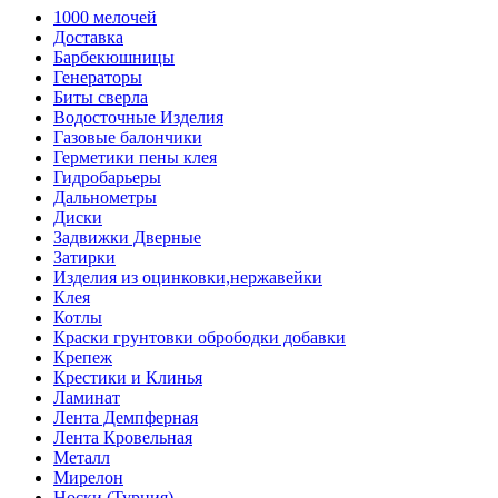
1000 мелочей
Доставка
Барбекюшницы
Генераторы
Биты сверла
Водосточные Изделия
Газовые балончики
Герметики пены клея
Гидробарьеры
Дальнометры
Диски
Задвижки Дверные
Затирки
Изделия из оцинковки,нержавейки
Клея
Котлы
Краски грунтовки обрободки добавки
Крепеж
Крестики и Клинья
Ламинат
Лента Демпферная
Лента Кровельная
Металл
Мирелон
Носки (Турция)