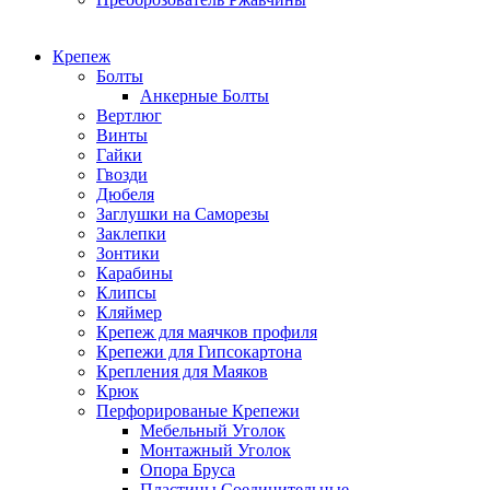
Крепеж
Болты
Анкерные Болты
Вертлюг
Винты
Гайки
Гвозди
Дюбеля
Заглушки на Саморезы
Заклепки
Зонтики
Карабины
Клипсы
Кляймер
Крепеж для маячков профиля
Крепежи для Гипсокартона
Крепления для Маяков
Крюк
Перфорированые Крепежи
Мебельный Уголок
Монтажный Уголок
Опора Бруса
Пластины Соединительные