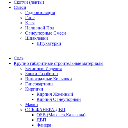
Скотчи (ленты)
Смеси
Гидроизоляция
Гипс
Клея
Наливной Пол
Огнеупорные Смеси
Шпаклевки
Штукатурки
Соль
Крупно габаритные строительные материалы
Бетонные Изделия
Блоки Газобетон
Виноградные Колышки
Гипсокартоны
Кирпичи
Кирпич Жженный
Кирпич Огнеупорный
Маяки
ОСБ-ФАНЕРА-ДВП
OSB (Магелев,Калевала)
ДВП
Фанера