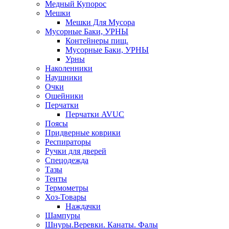
Медный Купорос
Мешки
Мешки Для Мусора
Мусорные Баки, УРНЫ
Контейнеры пищ.
Мусорные Баки, УРНЫ
Урны
Наколенники
Наушники
Очки
Ошейники
Перчатки
Перчатки AVUC
Поясы
Придверные коврики
Респираторы
Ручки для дверей
Спецодежда
Тазы
Тенты
Термометры
Хоз-Товары
Наждачки
Шампуры
Шнуры.Веревки. Канаты. Фалы