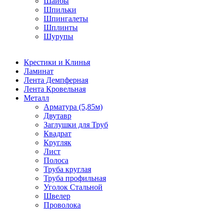
Шайбы
Шпильки
Шпингалеты
Шплинты
Шурупы
Крестики и Клинья
Ламинат
Лента Демпферная
Лента Кровельная
Металл
Арматура (5,85м)
Двутавр
Заглушки для Труб
Квадрат
Кругляк
Лист
Полоса
Труба круглая
Труба профильная
Уголок Стальной
Швелер
Проволока