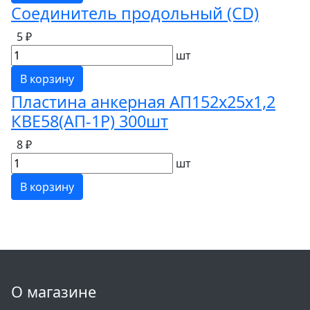
Соединитель продольный (CD)
5 ₽
шт
В корзину
Пластина анкерная АП152х25х1,2
КВЕ58(АП-1Р) 300шт
8 ₽
шт
В корзину
О магазине