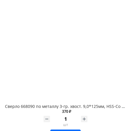
Сверло 668090 по металлу 3-гр. хвост. 9,0*125мм, HSS-Co P6M5K5 1 шт. RENNBOHR COBALT CARD
370 ₽
шт