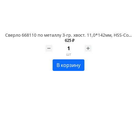
Сверло 668110 по металлу 3-гр. хвост. 11,0*142мм, HSS-Co P6M5K5 1 шт. RENNBOHR COBALT CARD
625 ₽
шт
В корзину