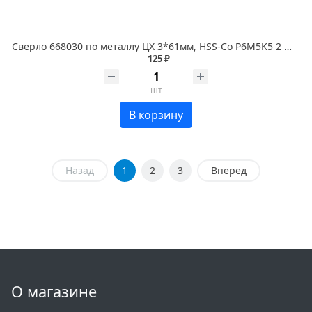
Сверло 668030 по металлу ЦХ 3*61мм, HSS-Co P6M5K5 2 шт. RENNBOHR COBALT CARD
125 ₽
шт
В корзину
Назад
1
2
3
Вперед
О магазине