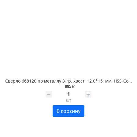
Сверло 668120 по металлу 3-гр. хвост. 12,0*151мм, HSS-Co P6M5K5 1 шт. RENNBOHR COBALT CARD
885 ₽
шт
В корзину