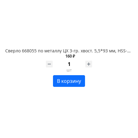
Сверло 668055 по металлу ЦХ 3-гр. хвост. 5,5*93 мм, HSS-Co P6M5K5 1 шт. RENNBOHR COBALT CARD
160 ₽
шт
В корзину