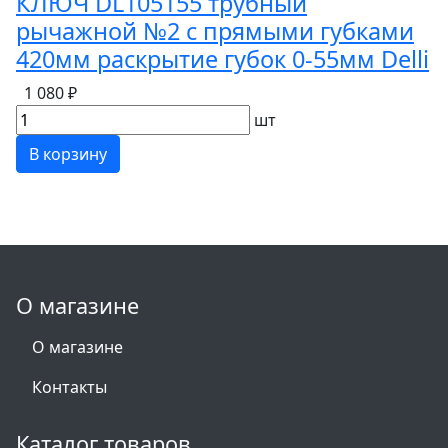
КЛЮЧ DL105155 трубный
рычажной №2 с прямыми губками
420мм раскрытие губок 0-55мм Delli
1 080 ₽
шт
В корзину
О магазине
О магазине
Контакты
Каталог товаров