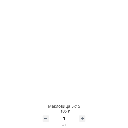
Макловица 5х15
105 ₽
шт