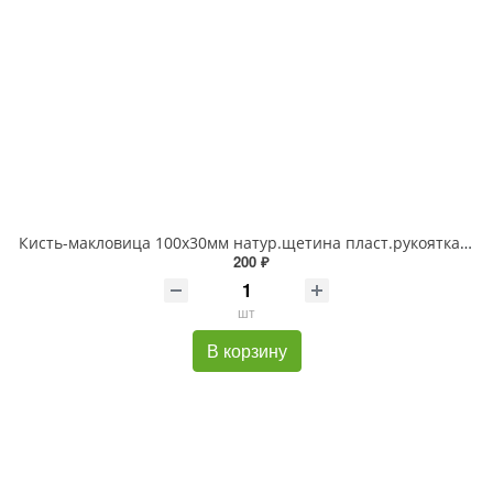
Кисть-макловица 100х30мм натур.щетина пласт.рукоятка БИБЕР
200 ₽
шт
В корзину