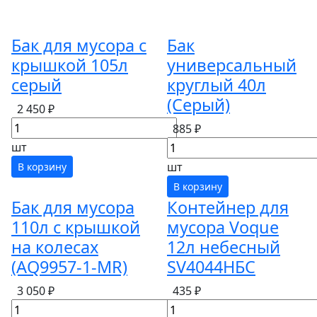
Бак для мусора с
Бак
крышкой 105л
универсальный
серый
круглый 40л
(Серый)
2 450 ₽
885 ₽
шт
шт
В корзину
В корзину
Бак для мусора
Контейнер для
110л с крышкой
мусора Voque
на колесах
12л небесный
(АQ9957-1-МR)
SV4044НБС
3 050 ₽
435 ₽