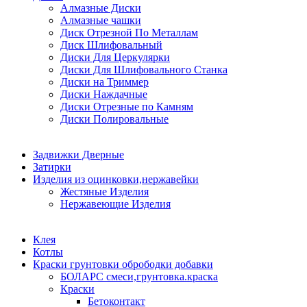
Алмазные Диски
Алмазные чашки
Диск Отрезной По Металлам
Диск Шлифовальный
Диски Для Церкулярки
Диски Для Шлифовального Станка
Диски на Триммер
Диски Наждачные
Диски Отрезные по Камням
Диски Полировальные
Задвижки Дверные
Затирки
Изделия из оцинковки,нержавейки
Жестяные Изделия
Нержавеющие Изделия
Клея
Котлы
Краски грунтовки обрободки добавки
БОЛАРС смеси,грунтовка.краска
Краски
Бетоконтакт