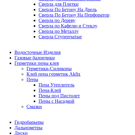
Сверла для Плитки
Сверла По Бетону На Дрель
Сверла По Бетону На Перфоратор
Сверла по Дереву
Сверла по Кафелю и Стеклу
Сверла по Металлу
Сверла Ступенчатые
Водосточные Изделия
Газовые балончики
Герметики пены клея
Герметики-Силиконы
Клей пена герметик Akfix
Пены
Пена Утеплитель
Пена-Клей
Пены под Пистолет
Пены с Насадкой
Смазки
Гидробарьеры
Дальнометры
Диски