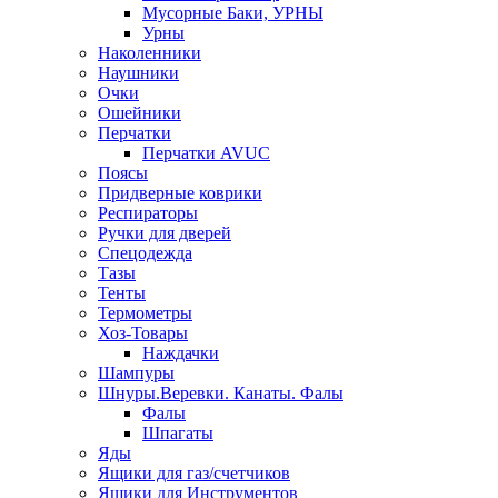
Мусорные Баки, УРНЫ
Урны
Наколенники
Наушники
Очки
Ошейники
Перчатки
Перчатки AVUC
Поясы
Придверные коврики
Респираторы
Ручки для дверей
Спецодежда
Тазы
Тенты
Термометры
Хоз-Товары
Наждачки
Шампуры
Шнуры.Веревки. Канаты. Фалы
Фалы
Шпагаты
Яды
Ящики для газ/счетчиков
Ящики для Инструментов