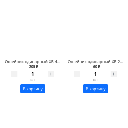
Ошейник одинарный ХБ 45мм*120см
Ошейник одинарный ХБ 20мм
205 ₽
60 ₽
шт
шт
В корзину
В корзину